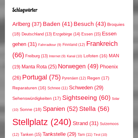
Schlagwörter
Arlberg
(37)
Baden
(41)
Besuch
(43)
Broquies
Essen
(18)
Erzgebirge
(14)
Essen
(15)
Deutschland
(13)
Frankreich
gehen
(31)
Finnland
(12)
Fahrradtour
(9)
(66)
MAN
Lofoten
(16)
Freiburg
(13)
Internet
(9)
Kanal
(10)
Norwegen
(49)
Phoenix
Manta Rota
(25)
(19)
Portugal
(75)
(26)
Regen
(17)
Pyrenäen
(12)
Schweden
(29)
Reparaturen
(16)
Schnee
(11)
Sightseeing
(60)
Sehenswürdigkeiten
(17)
Solar
Stella
(56)
Spanien
(52)
Sonne
(18)
(10)
Stellplatz
(240)
Strand
(31)
Sulzemoos
Tankstelle
(29)
Tanken
(15)
(12)
Tarn
(11)
Tirol
(10)