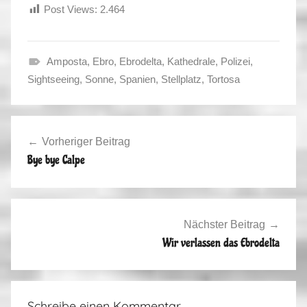
Post Views:
2.464
Amposta
,
Ebro
,
Ebrodelta
,
Kathedrale
,
Polizei
,
F
Sightseeing
,
Sonne
,
Spanien
,
Stellplatz
,
Tortosa
r
a
Beitragsnavigation
n
Vorheriger Beitrag
c
Bye bye Calpe
e
,
S
p
Nächster Beitrag
a
Wir verlassen das Ebrodelta
i
n
,
Schreibe einen Kommentar