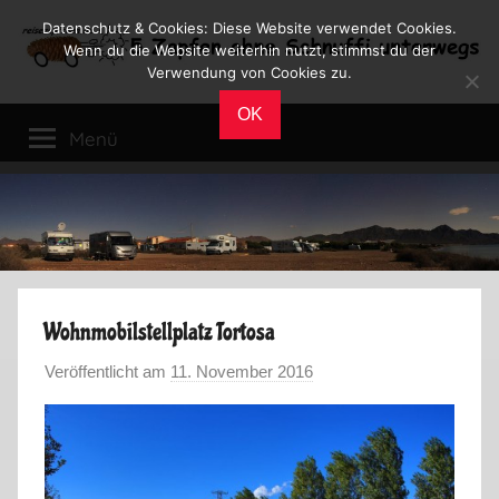
Zum
Datenschutz & Cookies: Diese Website verwendet Cookies.
Inhalt
Wenn du die Website weiterhin nutzt, stimmst du der
Verwendung von Cookies zu.
springen
Reiseblog
Reisen
OK
und
Menü
Leben
im
Wohnmobil
Wohnmobilstellplatz Tortosa
Veröffentlicht am
11. November 2016
v
o
n
M
a