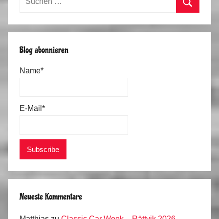
nach:
Suchen
Blog abonnieren
Name*
E-Mail*
Neueste Kommentare
Matthias
zu
Classic Car Week – Rättvik 2026