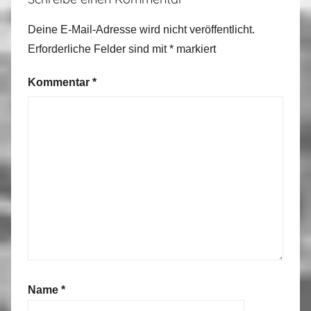
P
o
Deine E-Mail-Adresse wird nicht veröffentlicht.
r
Erforderliche Felder sind mit
*
markiert
t
u
Kommentar
*
g
a
l
2
0
1
6
Name
*