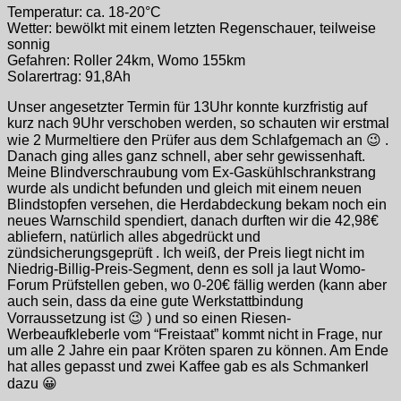
Temperatur: ca. 18-20°C
Wetter: bewölkt mit einem letzten Regenschauer, teilweise
sonnig
Gefahren: Roller 24km, Womo 155km
Solarertrag: 91,8Ah
Unser angesetzter Termin für 13Uhr konnte kurzfristig auf
kurz nach 9Uhr verschoben werden, so schauten wir erstmal
wie 2 Murmeltiere den Prüfer aus dem Schlafgemach an 😉 .
Danach ging alles ganz schnell, aber sehr gewissenhaft.
Meine Blindverschraubung vom Ex-Gaskühlschrankstrang
wurde als undicht befunden und gleich mit einem neuen
Blindstopfen versehen, die Herdabdeckung bekam noch ein
neues Warnschild spendiert, danach durften wir die 42,98€
abliefern, natürlich alles abgedrückt und
zündsicherungsgeprüft . Ich weiß, der Preis liegt nicht im
Niedrig-Billig-Preis-Segment, denn es soll ja laut Womo-
Forum Prüfstellen geben, wo 0-20€ fällig werden (kann aber
auch sein, dass da eine gute Werkstattbindung
Vorraussetzung ist 😉 ) und so einen Riesen-
Werbeaufkleberle vom “Freistaat” kommt nicht in Frage, nur
um alle 2 Jahre ein paar Kröten sparen zu können. Am Ende
hat alles gepasst und zwei Kaffee gab es als Schmankerl
dazu 😀