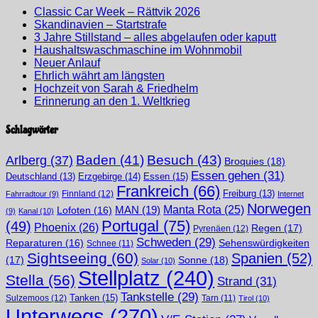
Classic Car Week – Rättvik 2026
Skandinavien – Startstrafe
3 Jahre Stillstand – alles abgelaufen oder kaputt
Haushaltswaschmaschine im Wohnmobil
Neuer Anlauf
Ehrlich währt am längsten
Hochzeit von Sarah & Friedhelm
Erinnerung an den 1. Weltkrieg
Schlagwörter
Arlberg
(37)
Baden
(41)
Besuch
(43)
Broquies
(18)
Essen gehen
(31)
Erzgebirge
(14)
Essen
(15)
Deutschland
(13)
Frankreich
(66)
Finnland
(12)
Freiburg
(13)
Fahrradtour
(9)
Internet
Norwegen
Manta Rota
(25)
MAN
(19)
Lofoten
(16)
(9)
Kanal
(10)
Portugal
(75)
(49)
Phoenix
(26)
Regen
(17)
Pyrenäen
(12)
Schweden
(29)
Sehenswürdigkeiten
Reparaturen
(16)
Schnee
(11)
Sightseeing
(60)
Spanien
(52)
(17)
Sonne
(18)
Solar
(10)
Stellplatz
(240)
Stella
(56)
Strand
(31)
Tankstelle
(29)
Tanken
(15)
Sulzemoos
(12)
Tarn
(11)
Tirol
(10)
Unterwegs
(270)