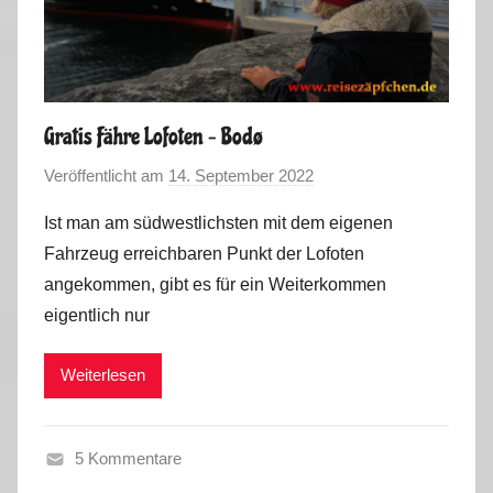
2
0
2
3
Gratis Fähre Lofoten – Bodø
Veröffentlicht am
14. September 2022
v
o
Ist man am südwestlichsten mit dem eigenen
n
Fahrzeug erreichbaren Punkt der Lofoten
M
angekommen, gibt es für ein Weiterkommen
a
eigentlich nur
r
k
Weiterlesen
u
s
5 Kommentare
S