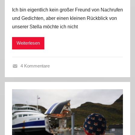
o
v
Ich bin eigentlich kein großer Freund von Nachrufen
n
i
und Gedichten, aber einen kleinen Rückblick von
M
e
unserer Stella möchte ich nicht
a
n
r
,
Weiterlesen
k
T
u
a
s
g
4 Kommentare
e
T
b
a
u
g
c
e
h
b
2
u
0
c
2
h
6