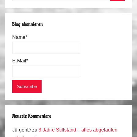
t
Suchen
o
u
Blog abonnieren
r
2
Name*
0
2
2
E-Mail*
Neueste Kommentare
JürgenD
zu
3 Jahre Stillstand – alles abgelaufen