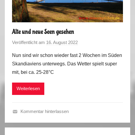
r
2
0
2
Alte und neue Seen gesehen
2
Veröffentlicht am
16. August 2022
v
o
Nun sind wir schon wieder fast 2 Wochen im Süden
n
Skandiaviens unterwegs. Das Wetter spielt super
M
mit, bei ca. 25-28°C
a
r
Weiterlesen
k
u
s
Kommentar hinterlassen
S
o
m