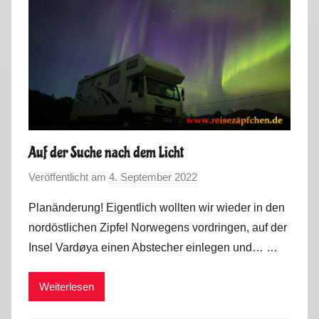
r
t
o
u
r
2
0
2
Auf der Suche nach dem Licht
2
Veröffentlicht am
4. September 2022
v
o
Planänderung! Eigentlich wollten wir wieder in den
n
nordöstlichen Zipfel Norwegens vordringen, auf der
M
Insel Vardøya einen Abstecher einlegen und… …
a
r
Weiterlesen
k
u