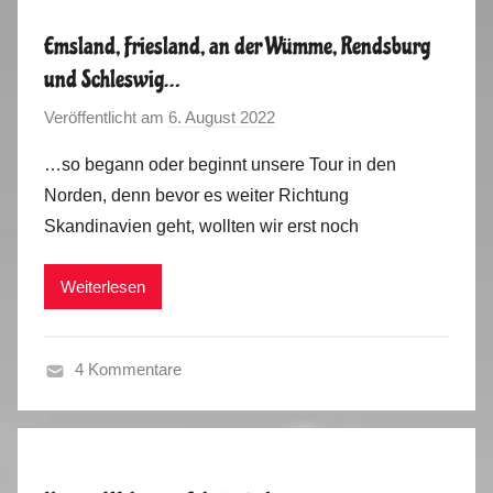
m
Emsland, Friesland, an der Wümme, Rendsburg
e
und Schleswig…
r
t
Veröffentlicht am
6. August 2022
v
o
o
…so begann oder beginnt unsere Tour in den
u
n
Norden, denn bevor es weiter Richtung
r
M
Skandinavien geht, wollten wir erst noch
2
a
0
r
2
Weiterlesen
k
2
u
s
4 Kommentare
S
o
m
m