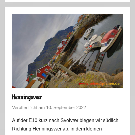
o
m
m
e
r
t
o
u
r
2
0
2
Henningsvær
2
Veröffentlicht am
10. September 2022
v
,
o
V
Auf der E10 kurz nach Svolvær biegen wir südlich
n
i
Richtung Henningsvær ab, in dem kleinen
M
d