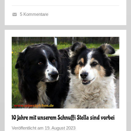
u
s
5 Kommentare
E
l
s
a
s
s
-
S
k
a
n
d
i
10 Jahre mit unserem Schnuffi Stella sind vorbei
n
Veröffentlicht am
19. August 2023
v
a