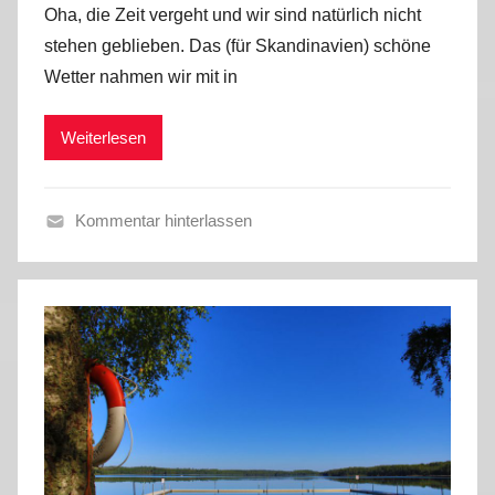
Oha, die Zeit vergeht und wir sind natürlich nicht
n
i
stehen geblieben. Das (für Skandinavien) schöne
M
d
Wetter nahmen wir mit in
a
e
r
o
Weiterlesen
k
s
u
s
Kommentar hinterlassen
S
o
m
m
e
r
t
o
u