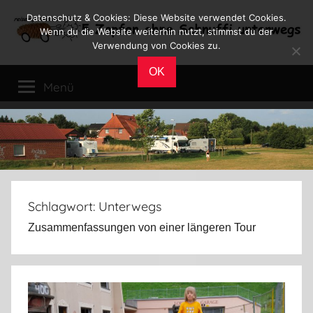
Zum
Datenschutz & Cookies: Diese Website verwendet Cookies.
Inhalt
Wenn du die Website weiterhin nutzt, stimmst du der
Verwendung von Cookies zu.
springen
Reiseblog
Reisen
OK
und
Menü
Leben
im
Wohnmobil
Schlagwort:
Unterwegs
Zusammenfassungen von einer längeren Tour