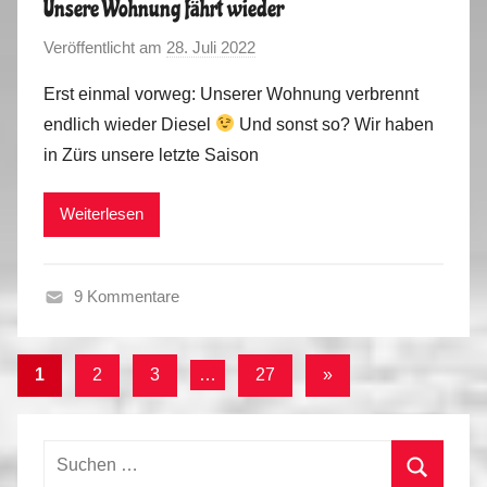
Unsere Wohnung fährt wieder
e
Veröffentlicht am
28. Juli 2022
v
r
o
t
Erst einmal vorweg: Unserer Wohnung verbrennt
n
o
endlich wieder Diesel
Und sonst so? Wir haben
M
u
in Zürs unsere letzte Saison
a
r
r
2
Weiterlesen
k
0
u
2
s
2
9 Kommentare
,
S
V
o
i
Seitennummerierung
Nächste
1
2
3
…
27
»
m
d
der
Beiträge
m
e
e
Beiträge
o
Suchen
r
s
nach: