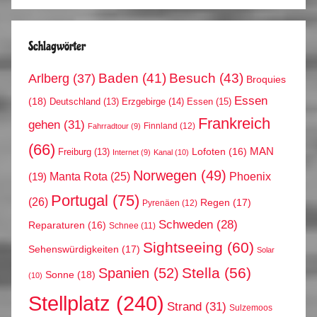
Schlagwörter
Arlberg
(37)
Baden
(41)
Besuch
(43)
Broquies
Essen
(18)
Erzgebirge
(14)
Essen
(15)
Deutschland
(13)
Frankreich
gehen
(31)
Finnland
(12)
Fahrradtour
(9)
(66)
MAN
Lofoten
(16)
Freiburg
(13)
Internet
(9)
Kanal
(10)
Norwegen
(49)
Phoenix
Manta Rota
(25)
(19)
Portugal
(75)
(26)
Regen
(17)
Pyrenäen
(12)
Schweden
(28)
Reparaturen
(16)
Schnee
(11)
Sightseeing
(60)
Sehenswürdigkeiten
(17)
Solar
Stella
(56)
Spanien
(52)
Sonne
(18)
(10)
Stellplatz
(240)
Strand
(31)
Sulzemoos