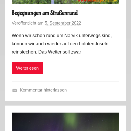
0
2
Begegnungen am Straßenrand
2
Veröffentlicht am
5. September 2022
v
o
Wenn wir schon rund um Narvik unterwegs sind,
n
können wir auch wieder auf den Lofoten-Inseln
M
reinstechen. Das Wetter soll zwar
a
r
Weiterlesen
k
u
s
Kommentar hinterlassen
S
o
m
m
e