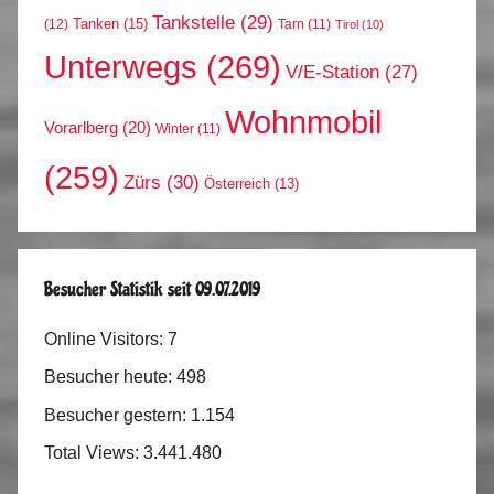
Tankstelle
(29)
Tanken
(15)
(12)
Tarn
(11)
Tirol
(10)
Unterwegs
(269)
V/E-Station
(27)
Wohnmobil
Vorarlberg
(20)
Winter
(11)
(259)
Zürs
(30)
Österreich
(13)
Besucher Statistik seit 09.07.2019
Online Visitors:
7
Besucher heute:
498
Besucher gestern:
1.154
Total Views:
3.441.480