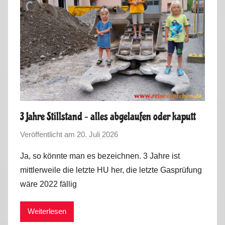
3 Jahre Stillstand – alles abgelaufen oder kaputt
Veröffentlicht am
20. Juli 2026
v
o
Ja, so könnte man es bezeichnen. 3 Jahre ist
n
mittlerweile die letzte HU her, die letzte Gasprüfung
M
wäre 2022 fällig
a
r
Weiterlesen
k