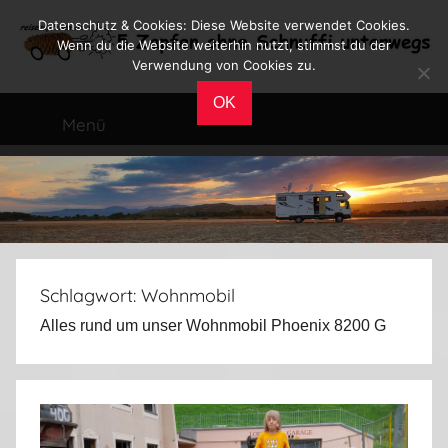
Zum
Datenschutz & Cookies: Diese Website verwendet Cookies.
Inhalt
Wenn du die Website weiterhin nutzt, stimmst du der
Verwendung von Cookies zu.
springen
Reiseblog
Reisen
OK
und
Menü
Leben
im
Wohnmobil
Schlagwort:
Wohnmobil
Alles rund um unser Wohnmobil Phoenix 8200 G