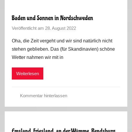
m
m
Baden und Sonnen in Nordschweden
e
Veröffentlicht am
28. August 2022
v
r
o
t
Oha, die Zeit vergeht und wir sind natürlich nicht
n
o
stehen geblieben. Das (für Skandinavien) schöne
M
u
Wetter nahmen wir mit in
a
r
r
2
Weiterlesen
k
0
u
2
s
2
Kommentar hinterlassen
S
o
m
m
Emsland, Friesland, an der Wümme, Rendsburg