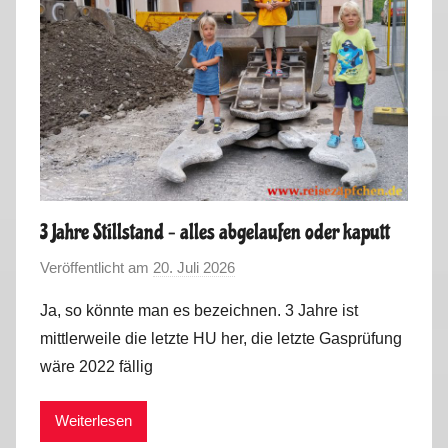
3 Jahre Stillstand – alles abgelaufen oder kaputt
Veröffentlicht am
20. Juli 2026
v
o
Ja, so könnte man es bezeichnen. 3 Jahre ist
n
mittlerweile die letzte HU her, die letzte Gasprüfung
M
wäre 2022 fällig
a
r
Weiterlesen
k