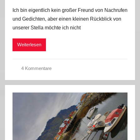
o
v
Ich bin eigentlich kein großer Freund von Nachrufen
n
i
und Gedichten, aber einen kleinen Rückblick von
M
e
unserer Stella möchte ich nicht
a
n
r
,
Weiterlesen
k
T
u
a
s
g
4 Kommentare
e
T
b
a
u
g
c
e
h
b
2
u
0
c
2
h
6