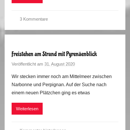
u
2
s
0
3 Kommentare
2
C
0
o
r
o
Freistehen am Strand mit Pyrenäenblick
n
Veröffentlicht am
31. August 2020
v
a
o
S
Wir stecken immer noch am Mittelmeer zwischen
n
o
Narbonne und Perpignan. Auf der Suche nach
M
m
einem neuen Plätzchen ging es etwas
a
m
r
e
Weiterlesen
k
r
u
2
s
0