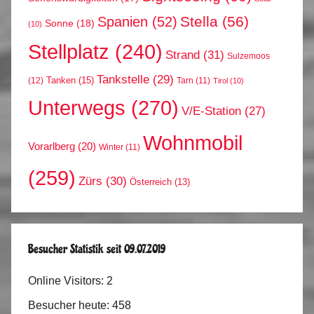
Stella
(56)
Spanien
(52)
Sonne
(18)
(10)
Stellplatz
(240)
Strand
(31)
Sulzemoos
Tankstelle
(29)
Tanken
(15)
(12)
Tarn
(11)
Tirol
(10)
Unterwegs
(270)
V/E-Station
(27)
Wohnmobil
Vorarlberg
(20)
Winter
(11)
(259)
Zürs
(30)
Österreich
(13)
Besucher Statistik seit 09.07.2019
Online Visitors:
2
Besucher heute:
458