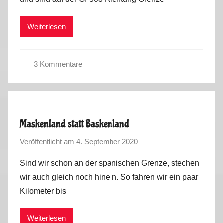
a
1
r
Weiterlesen
k
u
s
3 Kommentare
C
o
r
o
Maskenland statt Baskenland
n
Veröffentlicht am
4. September 2020
v
a
o
S
Sind wir schon an der spanischen Grenze, stechen
n
o
wir auch gleich noch hinein. So fahren wir ein paar
M
m
Kilometer bis
a
m
r
e
Weiterlesen
k
r