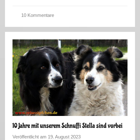
u
s
10 Kommentare
E
l
s
a
s
s
-
S
k
a
n
d
i
10 Jahre mit unserem Schnuffi Stella sind vorbei
n
Veröffentlicht am
19. August 2023
v
a