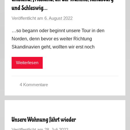
e
und Schleswig…
r
t
Veröffentlicht am
6. August 2022
v
o
o
…so begann oder beginnt unsere Tour in den
u
n
Norden, denn bevor es weiter Richtung
r
M
Skandinavien geht, wollten wir erst noch
2
a
0
r
2
Weiterlesen
k
2
u
s
4 Kommentare
S
o
m
m
Unsere Wohnung fährt wieder
e
Veröffentlicht am
28. Juli 2022
v
r