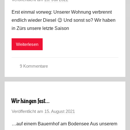
o
t
Erst einmal vorweg: Unserer Wohnung verbrennt
n
o
endlich wieder Diesel 😉 Und sonst so? Wir haben
M
u
in Zürs unsere letzte Saison
a
r
r
2
Weiterlesen
k
0
u
2
s
2
9 Kommentare
,
S
V
o
i
m
d
m
e
Wir hängen fest…
e
o
Veröffentlicht am
15. August 2021
v
r
s
o
t
…auf einem Bauernhof am Bodensee Aus unserem
n
o