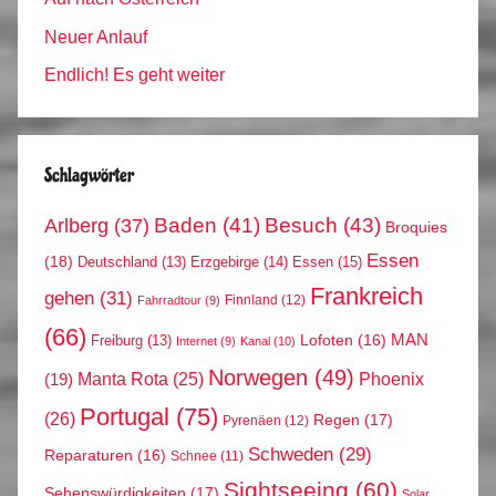
Neuer Anlauf
Endlich! Es geht weiter
Schlagwörter
Arlberg
(37)
Baden
(41)
Besuch
(43)
Broquies
Essen
(18)
Erzgebirge
(14)
Essen
(15)
Deutschland
(13)
Frankreich
gehen
(31)
Finnland
(12)
Fahrradtour
(9)
(66)
MAN
Lofoten
(16)
Freiburg
(13)
Internet
(9)
Kanal
(10)
Norwegen
(49)
Phoenix
Manta Rota
(25)
(19)
Portugal
(75)
(26)
Regen
(17)
Pyrenäen
(12)
Schweden
(29)
Reparaturen
(16)
Schnee
(11)
Sightseeing
(60)
Sehenswürdigkeiten
(17)
Solar