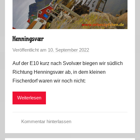
2
0
2
3
Henningsvær
Veröffentlicht am
10. September 2022
v
o
Auf der E10 kurz nach Svolvær biegen wir südlich
n
Richtung Henningsvær ab, in dem kleinen
M
Fischerdorf waren wir noch nicht:
a
r
Weiterlesen
k
u
s
Kommentar hinterlassen
S
o