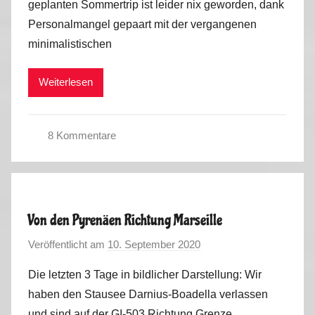
geplanten Sommertrip ist leider nix geworden, dank
M
u
Personalmangel gepaart mit der vergangenen
a
r
minimalistischen
r
2
k
0
Weiterlesen
u
2
s
2
8 Kommentare
S
o
m
m
Von den Pyrenäen Richtung Marseille
e
Veröffentlicht am
10. September 2020
v
r
o
2
Die letzten 3 Tage in bildlicher Darstellung: Wir
n
0
haben den Stausee Darnius-Boadella verlassen
M
2
und sind auf der GI-503 Richtung Grenze