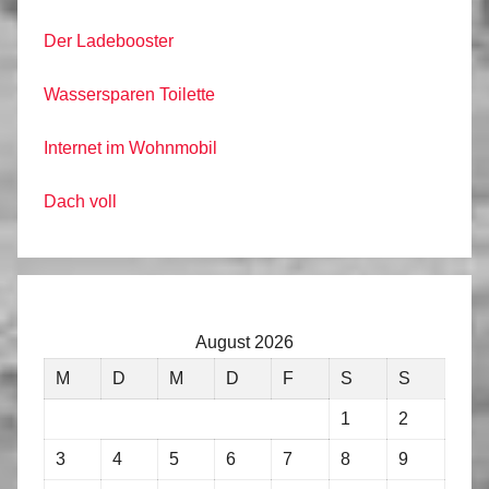
Der Ladebooster
Wassersparen Toilette
Internet im Wohnmobil
Dach voll
August 2026
M
D
M
D
F
S
S
1
2
3
4
5
6
7
8
9