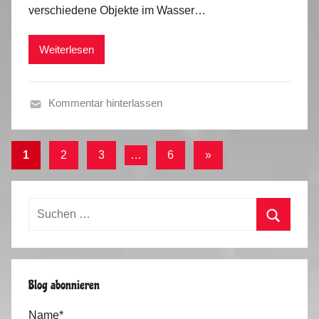
verschiedene Objekte im Wasser…
a
r
r
2
Weiterlesen
k
0
u
1
s
9
Kommentar hinterlassen
H
e
Seitennummerierung
Nächste
1
2
3
…
6
»
r
der
Beiträge
b
s
Beiträge
Suchen
t
nach:
t
Suchen
o
u
Blog abonnieren
r
2
Name*