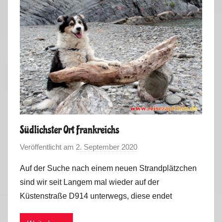
o
n
a
S
o
m
m
e
r
2
Südlichster Ort Frankreichs
0
Veröffentlicht am
2. September 2020
v
2
o
0
Auf der Suche nach einem neuen Strandplätzchen
n
sind wir seit Langem mal wieder auf der
M
Küstenstraße D914 unterwegs, diese endet
a
r