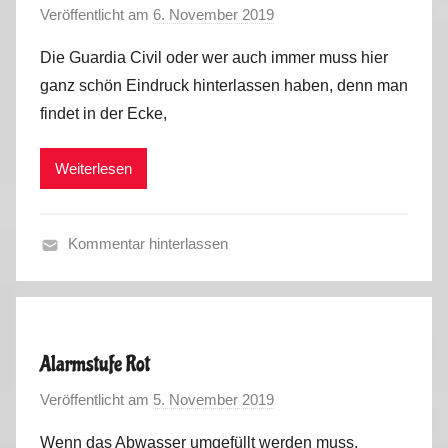
Veröffentlicht am
6. November 2019
v
t
o
t
Die Guardia Civil oder wer auch immer muss hier
n
o
ganz schön Eindruck hinterlassen haben, denn man
M
u
findet in der Ecke,
a
r
r
2
Weiterlesen
k
0
u
1
s
9
Kommentar hinterlassen
H
e
r
b
Alarmstufe Rot
s
Veröffentlicht am
5. November 2019
v
t
o
t
Wenn das Abwasser umgefüllt werden muss,