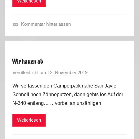
Weiterlesen
k
u
s
Kommentar hinterlassen
C
o
r
o
Wir hauen ab
n
Veröffentlicht am
12. November 2019
v
a
o
S
Wir verlassen den Camperpark nahe San Javier
n
o
Schnell noch Zähneputzen, dann gehts los Auf der
M
m
N-340 entlang… …vorbei an unzähligen
a
m
r
e
Weiterlesen
k
r
u
2
s
0