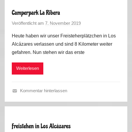
r
b
Camperpark La Ribera
s
Veröffentlicht am
7. November 2019
v
t
o
t
Heute haben wir unser Freisteherplätzchen in Los
n
o
Alcázares verlassen und sind 8 Kilometer weiter
M
u
gefahren. Nun stehen wir das erste
a
r
r
2
Weiterlesen
k
0
u
1
s
9
Kommentar hinterlassen
H
e
r
b
Freistehen in Los Alcázares
s