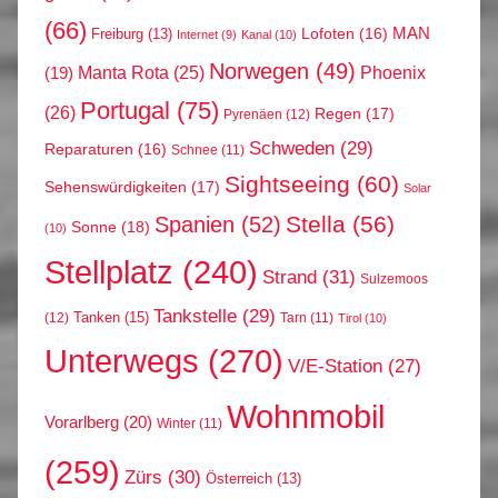
(66)
MAN
Lofoten
(16)
Freiburg
(13)
Internet
(9)
Kanal
(10)
Norwegen
(49)
Phoenix
Manta Rota
(25)
(19)
Portugal
(75)
(26)
Regen
(17)
Pyrenäen
(12)
Schweden
(29)
Reparaturen
(16)
Schnee
(11)
Sightseeing
(60)
Sehenswürdigkeiten
(17)
Solar
Stella
(56)
Spanien
(52)
Sonne
(18)
(10)
Stellplatz
(240)
Strand
(31)
Sulzemoos
Tankstelle
(29)
Tanken
(15)
(12)
Tarn
(11)
Tirol
(10)
Unterwegs
(270)
V/E-Station
(27)
Wohnmobil
Vorarlberg
(20)
Winter
(11)
(259)
Zürs
(30)
Österreich
(13)