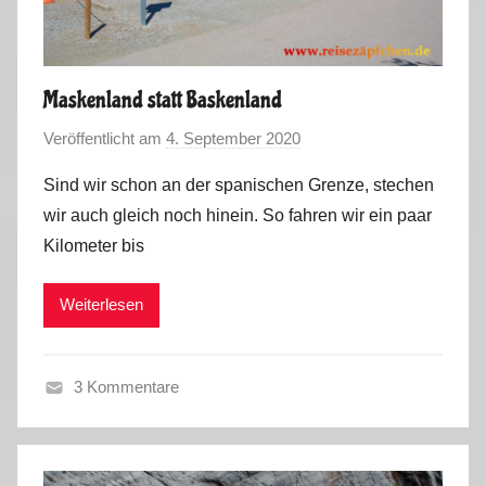
e
r
2
Maskenland statt Baskenland
0
Veröffentlicht am
4. September 2020
v
2
o
0
Sind wir schon an der spanischen Grenze, stechen
n
wir auch gleich noch hinein. So fahren wir ein paar
M
Kilometer bis
a
r
Weiterlesen
k
u
s
3 Kommentare
C
o
r