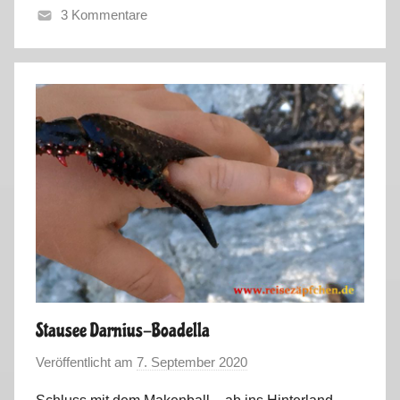
3 Kommentare
C
o
r
o
n
a
S
o
m
m
e
r
2
Stausee Darnius-Boadella
0
Veröffentlicht am
7. September 2020
v
2
o
0