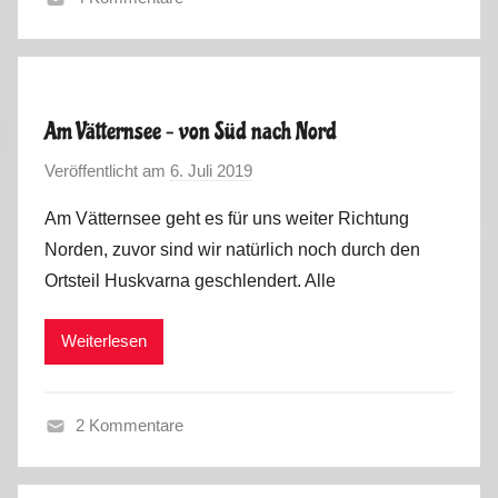
F
r
ü
h
Am Vätternsee – von Süd nach Nord
l
Veröffentlicht am
6. Juli 2019
v
i
o
n
Am Vätternsee geht es für uns weiter Richtung
n
g
Norden, zuvor sind wir natürlich noch durch den
M
-
Ortsteil Huskvarna geschlendert. Alle
a
S
r
o
Weiterlesen
k
m
u
m
s
e
2 Kommentare
r
F
2
r
0