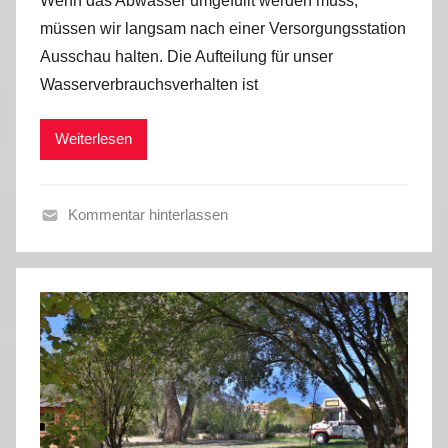
Wenn das Abwasser umgefüllt werden muss,
n
i
müssen wir langsam nach einer Versorgungsstation
M
d
Ausschau halten. Die Aufteilung für unser
a
e
Wasserverbrauchsverhalten ist
r
o
k
s
Weiterlesen
u
s
Kommentar hinterlassen
H
e
r
b
s
t
t
o