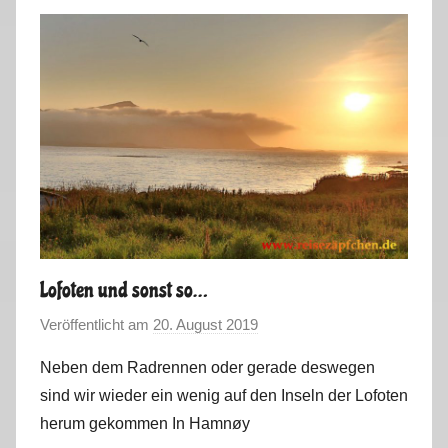
r
b
s
t
t
o
u
r
2
0
1
Lofoten und sonst so…
9
Veröffentlicht am
20. August 2019
v
o
Neben dem Radrennen oder gerade deswegen
n
sind wir wieder ein wenig auf den Inseln der Lofoten
M
herum gekommen In Hamnøy
a