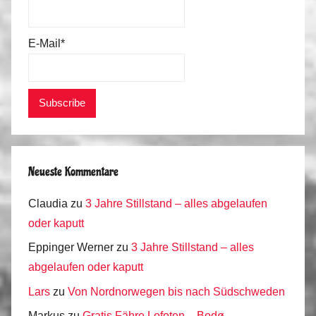
,
P
E-Mail*
o
r
t
u
g
a
l
Neueste Kommentare
2
0
Claudia
zu
3 Jahre Stillstand – alles abgelaufen
1
oder kaputt
6
Eppinger Werner
zu
3 Jahre Stillstand – alles
abgelaufen oder kaputt
Lars
zu
Von Nordnorwegen bis nach Südschweden
Markus
zu
Gratis Fähre Lofoten – Bodø