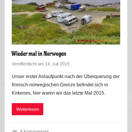
n
g
-
S
o
m
m
Wieder mal in Norwegen
e
Veröffentlicht am
14. Juli 2019
v
r
o
2
Unser erster Anlaufpunkt nach der Überquerung der
n
0
finnisch-norwegischen Grenze befindet sich in
M
1
Kirkenes, hier waren wir das letzte Mal 2015.
a
9
r
Weiterlesen
k
u
s
4 Kommentare