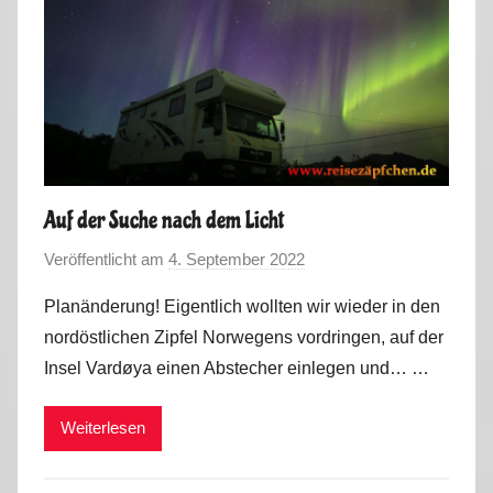
Auf der Suche nach dem Licht
Veröffentlicht am
4. September 2022
v
o
Planänderung! Eigentlich wollten wir wieder in den
n
nordöstlichen Zipfel Norwegens vordringen, auf der
M
Insel Vardøya einen Abstecher einlegen und… …
a
r
Weiterlesen
k
u
s