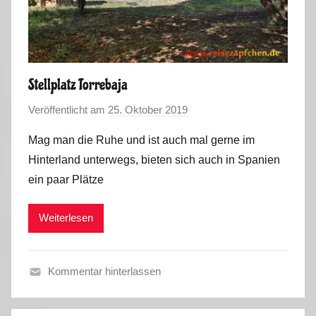
u
r
2
0
1
Stellplatz Torrebaja
9
Veröffentlicht am
25. Oktober 2019
v
o
Mag man die Ruhe und ist auch mal gerne im
n
Hinterland unterwegs, bieten sich auch in Spanien
M
ein paar Plätze
a
r
Weiterlesen
k
u
s
Kommentar hinterlassen
H
e