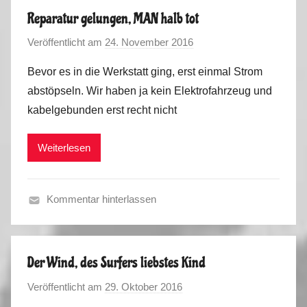
ü
1
Reparatur gelungen, MAN halb tot
h
9
Veröffentlicht am
24. November 2016
v
l
o
i
Bevor es in die Werkstatt ging, erst einmal Strom
n
n
abstöpseln. Wir haben ja kein Elektrofahrzeug und
M
g
kabelgebunden erst recht nicht
a
-
r
S
Weiterlesen
k
o
u
m
s
m
Kommentar hinterlassen
e
H
r
e
2
r
0
Der Wind, des Surfers liebstes Kind
b
1
Veröffentlicht am
29. Oktober 2016
v
s
9
o
t