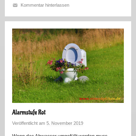
Kommentar hinterlassen
S
o
m
m
e
r
t
o
u
r
2
0
2
Alarmstufe Rot
2
Veröffentlicht am
5. November 2019
v
,
o
V