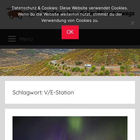
Zum
Datenschutz & Cookies: Diese Website verwendet Cookies.
Inhalt
Wenn du die Website weiterhin nutzt, stimmst du der
Verwendung von Cookies zu.
springen
Reiseblog
Reisen
OK
und
Menü
Leben
im
Wohnmobil
Schlagwort:
V/E-Station