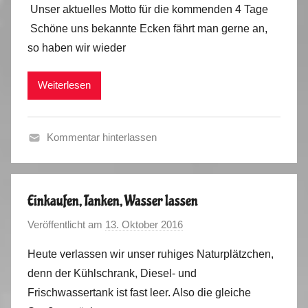
Unser aktuelles Motto für die kommenden 4 Tage
n
i
Schöne uns bekannte Ecken fährt man gerne an,
M
m
so haben wir wieder
a
E
r
r
Weiterlesen
k
g
u
e
s
b
Kommentar hinterlassen
i
F
r
r
g
a
e
Einkaufen, Tanken, Wasser lassen
n
,
Veröffentlicht am
13. Oktober 2016
v
c
T
o
e
e
Heute verlassen wir unser ruhiges Naturplätzchen,
n
,
c
denn der Kühlschrank, Diesel- und
M
S
h
Frischwassertank ist fast leer. Also die gleiche
a
p
n