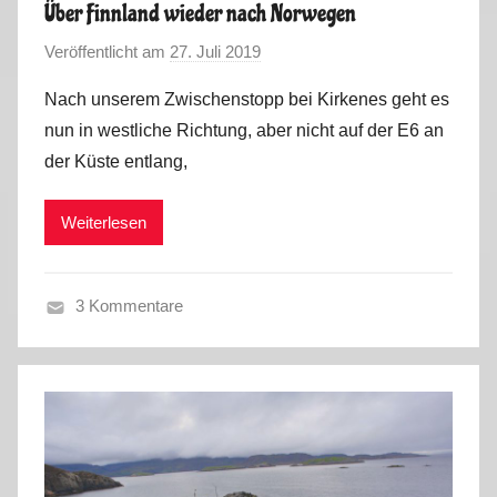
Über Finnland wieder nach Norwegen
e
Veröffentlicht am
27. Juli 2019
v
r
o
2
Nach unserem Zwischenstopp bei Kirkenes geht es
n
0
nun in westliche Richtung, aber nicht auf der E6 an
M
1
der Küste entlang,
a
9
r
Weiterlesen
k
u
s
3 Kommentare
F
r
ü
h
l
i