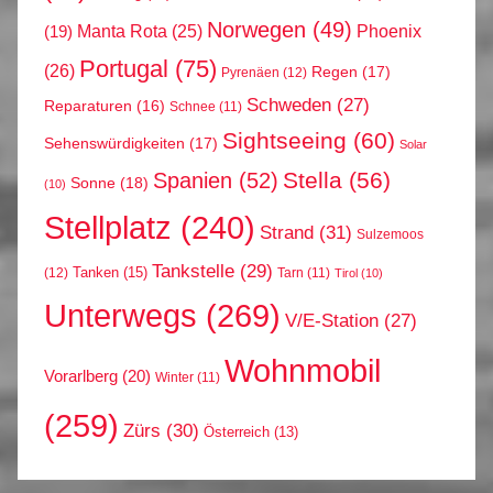
Norwegen
(49)
Phoenix
Manta Rota
(25)
(19)
Portugal
(75)
(26)
Regen
(17)
Pyrenäen
(12)
Schweden
(27)
Reparaturen
(16)
Schnee
(11)
Sightseeing
(60)
Sehenswürdigkeiten
(17)
Solar
Stella
(56)
Spanien
(52)
Sonne
(18)
(10)
Stellplatz
(240)
Strand
(31)
Sulzemoos
Tankstelle
(29)
Tanken
(15)
(12)
Tarn
(11)
Tirol
(10)
Unterwegs
(269)
V/E-Station
(27)
Wohnmobil
Vorarlberg
(20)
Winter
(11)
(259)
Zürs
(30)
Österreich
(13)