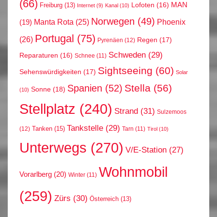
(66)
MAN
Lofoten
(16)
Freiburg
(13)
Internet
(9)
Kanal
(10)
Norwegen
(49)
Phoenix
Manta Rota
(25)
(19)
Portugal
(75)
(26)
Regen
(17)
Pyrenäen
(12)
Schweden
(29)
Reparaturen
(16)
Schnee
(11)
Sightseeing
(60)
Sehenswürdigkeiten
(17)
Solar
Stella
(56)
Spanien
(52)
Sonne
(18)
(10)
Stellplatz
(240)
Strand
(31)
Sulzemoos
Tankstelle
(29)
Tanken
(15)
(12)
Tarn
(11)
Tirol
(10)
Unterwegs
(270)
V/E-Station
(27)
Wohnmobil
Vorarlberg
(20)
Winter
(11)
(259)
Zürs
(30)
Österreich
(13)