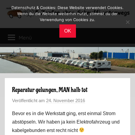
Zum
Datenschutz & Cookies: Diese Website verwendet Cookies.
Inhalt
Wenn du die Website weiterhin nutzt, stimmst du der
Verwendung von Cookies zu.
springen
Reiseblog
Reisen
OK
und
Menü
Leben
im
Wohnmobil
Reparatur gelungen, MAN halb tot
Veröffentlicht am
24. November 2016
v
o
Bevor es in die Werkstatt ging, erst einmal Strom
n
abstöpseln. Wir haben ja kein Elektrofahrzeug und
M
kabelgebunden erst recht nicht
a