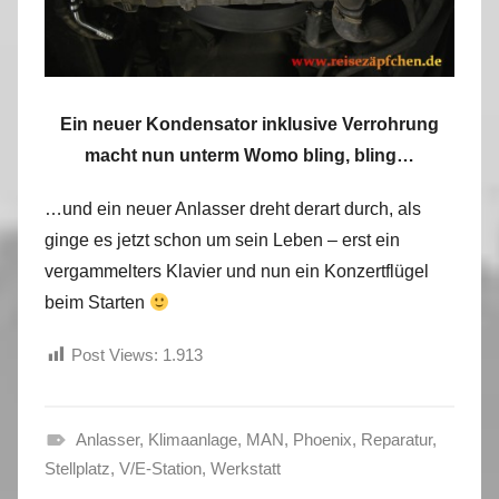
Ein neuer Kondensator inklusive Verrohrung
macht nun unterm Womo bling, bling…
…und ein neuer Anlasser dreht derart durch, als
ginge es jetzt schon um sein Leben – erst ein
vergammelters Klavier und nun ein Konzertflügel
beim Starten
Post Views:
1.913
Anlasser
,
Klimaanlage
,
MAN
,
Phoenix
,
Reparatur
,
H
Stellplatz
,
V/E-Station
,
Werkstatt
e