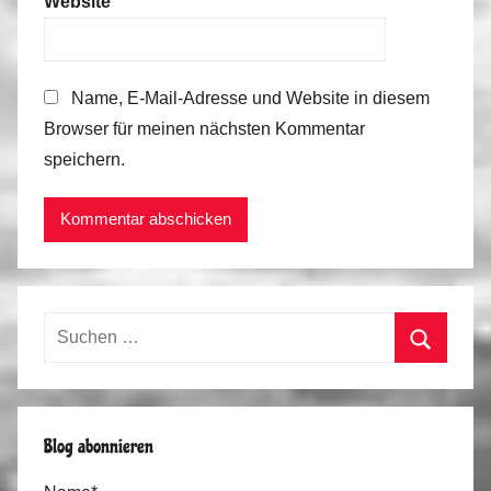
Website
o
b
i
Name, E-Mail-Adresse und Website in diesem
l
Browser für meinen nächsten Kommentar
speichern.
Suchen
nach:
Suchen
Blog abonnieren