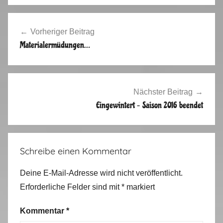
r
Beitragsnavigation
b
Vorheriger Beitrag
s
Materialermüdungen…
t
i
m
E
Nächster Beitrag
r
Eingewintert – Saison 2016 beendet
g
e
b
Schreibe einen Kommentar
i
r
Deine E-Mail-Adresse wird nicht veröffentlicht.
g
Erforderliche Felder sind mit
*
markiert
e
,
Kommentar
*
T