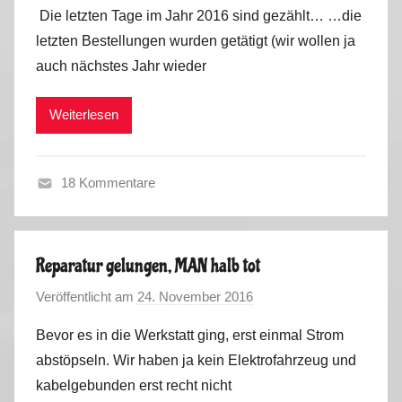
o
Die letzten Tage im Jahr 2016 sind gezählt… …die
n
letzten Bestellungen wurden getätigt (wir wollen ja
M
auch nächstes Jahr wieder
a
r
Weiterlesen
k
u
s
18 Kommentare
H
e
r
Reparatur gelungen, MAN halb tot
b
Veröffentlicht am
24. November 2016
v
s
o
t
Bevor es in die Werkstatt ging, erst einmal Strom
n
i
abstöpseln. Wir haben ja kein Elektrofahrzeug und
M
m
kabelgebunden erst recht nicht
a
E