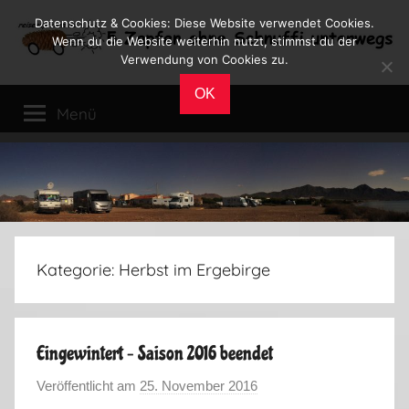
Zum
Datenschutz & Cookies: Diese Website verwendet Cookies.
Inhalt
Wenn du die Website weiterhin nutzt, stimmst du der
Verwendung von Cookies zu.
springen
Reiseblog
Reisen
OK
und
Menü
Leben
im
Wohnmobil
Kategorie:
Herbst im Ergebirge
Eingewintert – Saison 2016 beendet
Veröffentlicht am
25. November 2016
v