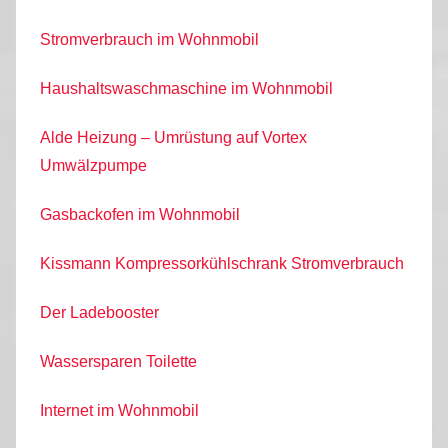
r
Stromverbrauch im Wohnmobil
W
o
Haushaltswaschmaschine im Wohnmobil
h
n
Alde Heizung – Umrüstung auf Vortex
m
Umwälzpumpe
o
b
Gasbackofen im Wohnmobil
i
l
Kissmann Kompressorkühlschrank Stromverbrauch
Der Ladebooster
Wassersparen Toilette
Internet im Wohnmobil