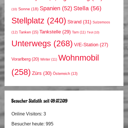
Stella
(56)
Spanien
(52)
Sonne
(18)
(10)
Stellplatz
(240)
Strand
(31)
Sulzemoos
Tankstelle
(29)
Tanken
(15)
(12)
Tarn
(11)
Tirol
(10)
Unterwegs
(268)
V/E-Station
(27)
Wohnmobil
Vorarlberg
(20)
Winter
(11)
(258)
Zürs
(30)
Österreich
(13)
Besucher Statistik seit 09.07.2019
Online Visitors:
3
Besucher heute:
995