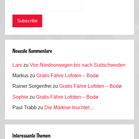
b
n
i
m
r
o
g
b
e
i
,
l
T
Neueste Kommentare
e
Lars
zu
Von Nordnorwegen bis nach Südschweden
c
h
Markus
zu
Gratis Fähre Lofoten – Bodø
n
Rainer Sorgenfrei
zu
Gratis Fähre Lofoten – Bodø
i
Sophie
zu
Gratis Fähre Lofoten – Bodø
k
,
Paul Trabb
zu
Die Markise leuchtet…
U
n
s
Interessante Themen
e