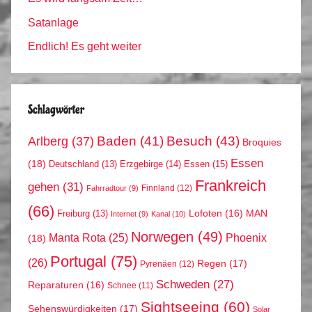
Satanlage
Endlich! Es geht weiter
Schlagwörter
Arlberg
(37)
Baden
(41)
Besuch
(43)
Broquies
Essen
(18)
Erzgebirge
(14)
Essen
(15)
Deutschland
(13)
Frankreich
gehen
(31)
Finnland
(12)
Fahrradtour
(9)
(66)
MAN
Lofoten
(16)
Freiburg
(13)
Internet
(9)
Kanal
(10)
Norwegen
(49)
Phoenix
Manta Rota
(25)
(18)
Portugal
(75)
(26)
Regen
(17)
Pyrenäen
(12)
Schweden
(27)
Reparaturen
(16)
Schnee
(11)
Sightseeing
(60)
Sehenswürdigkeiten
(17)
Solar