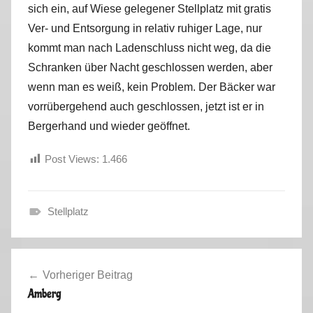
sich ein, auf Wiese gelegener Stellplatz mit gratis
r
Ver- und Entsorgung in relativ ruhiger Lage, nur
k
u
kommt man nach Ladenschluss nicht weg, da die
s
Schranken über Nacht geschlossen werden, aber
wenn man es weiß, kein Problem. Der Bäcker war
vorrübergehend auch geschlossen, jetzt ist er in
Bergerhand und wieder geöffnet.
Post Views:
1.466
Stellplatz
A
l
Beitragsnavigation
l
Vorheriger Beitrag
g
Amberg
e