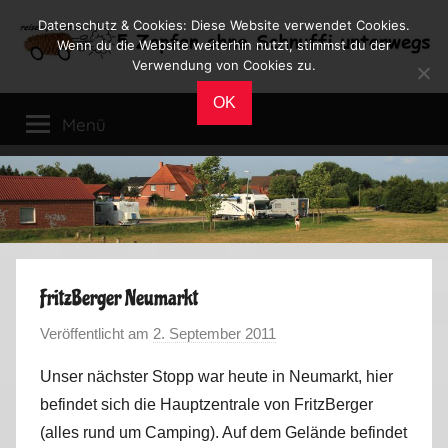
Zum
Datenschutz & Cookies: Diese Website verwendet Cookies.
Inhalt
Wenn du die Website weiterhin nutzt, stimmst du der
Verwendung von Cookies zu.
springen
Reiseblog
Reisen
OK
und
Menü
Leben
im
Wohnmobil
FritzBerger Neumarkt
Veröffentlicht am
2. September 2011
v
o
Unser nächster Stopp war heute in Neumarkt, hier
n
befindet sich die Hauptzentrale von FritzBerger
M
(alles rund um Camping). Auf dem Gelände befindet
a