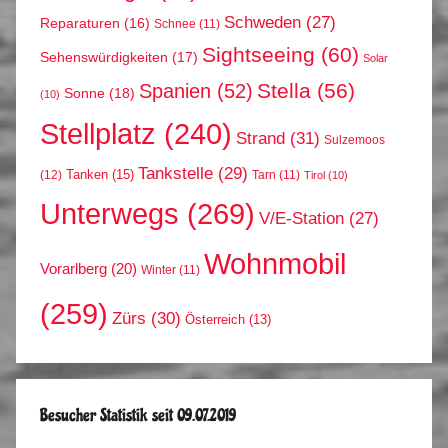
Schweden
(27)
Reparaturen
(16)
Schnee
(11)
Sightseeing
(60)
Sehenswürdigkeiten
(17)
Solar
Stella
(56)
Spanien
(52)
Sonne
(18)
(10)
Stellplatz
(240)
Strand
(31)
Sulzemoos
Tankstelle
(29)
Tanken
(15)
(12)
Tarn
(11)
Tirol
(10)
Unterwegs
(269)
V/E-Station
(27)
Wohnmobil
Vorarlberg
(20)
Winter
(11)
(259)
Zürs
(30)
Österreich
(13)
Besucher Statistik seit 09.07.2019