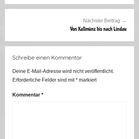
m
e
i
Nächster Beitrag
n
Von Kallmünz bis nach Lindau
2
0
1
Schreibe einen Kommentar
1
Deine E-Mail-Adresse wird nicht veröffentlicht.
Erforderliche Felder sind mit
*
markiert
Kommentar
*