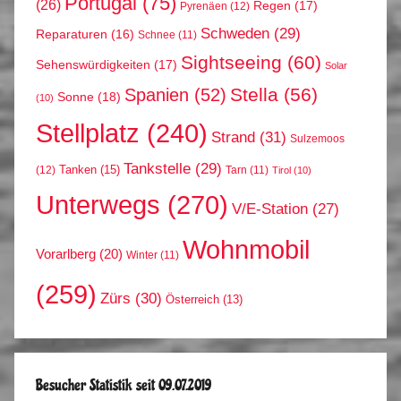
Portugal
(75)
(26)
Regen
(17)
Pyrenäen
(12)
Schweden
(29)
Reparaturen
(16)
Schnee
(11)
Sightseeing
(60)
Sehenswürdigkeiten
(17)
Solar
Stella
(56)
Spanien
(52)
Sonne
(18)
(10)
Stellplatz
(240)
Strand
(31)
Sulzemoos
Tankstelle
(29)
Tanken
(15)
(12)
Tarn
(11)
Tirol
(10)
Unterwegs
(270)
V/E-Station
(27)
Wohnmobil
Vorarlberg
(20)
Winter
(11)
(259)
Zürs
(30)
Österreich
(13)
Besucher Statistik seit 09.07.2019