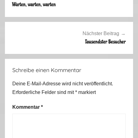
l
Warten, warten, warten
g
e
m
e
Nächster Beitrag
i
Tausendster Besucher
n
2
0
Schreibe einen Kommentar
1
1
Deine E-Mail-Adresse wird nicht veröffentlicht.
Erforderliche Felder sind mit
*
markiert
Kommentar
*