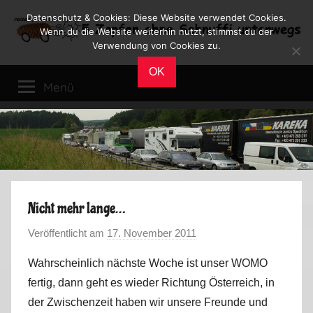
Zum
Datenschutz & Cookies: Diese Website verwendet Cookies.
Inhalt
Wenn du die Website weiterhin nutzt, stimmst du der
Verwendung von Cookies zu.
springen
Reiseblog
Reisen
OK
und
Menü
Leben
im
Wohnmobil
Nicht mehr lange…
Veröffentlicht am
17. November 2011
v
o
Wahrscheinlich nächste Woche ist unser WOMO
n
fertig, dann geht es wieder Richtung Österreich, in
M
der Zwischenzeit haben wir unsere Freunde und
a