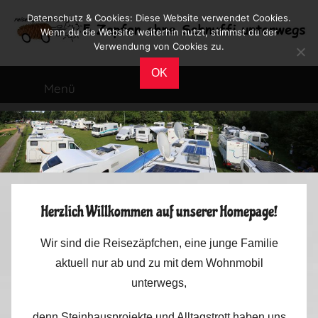
Zum
Datenschutz & Cookies: Diese Website verwendet Cookies.
Inhalt
Wenn du die Website weiterhin nutzt, stimmst du der
Verwendung von Cookies zu.
springen
Reiseblog
Reisen
OK
und
Menü
Leben
im
Wohnmobil
Herzlich Willkommen auf unserer Homepage!
Wir sind die Reisezäpfchen, eine junge Familie
aktuell nur ab und zu mit dem Wohnmobil
unterwegs,
denn Steinhausprojekte und Alltagstrott haben uns