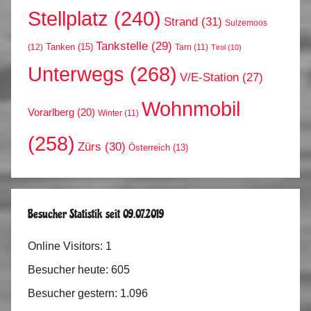
Stellplatz
(240)
Strand
(31)
Sulzemoos
Tankstelle
(29)
Tanken
(15)
(12)
Tarn
(11)
Tirol
(10)
Unterwegs
(268)
V/E-Station
(27)
Wohnmobil
Vorarlberg
(20)
Winter
(11)
(258)
Zürs
(30)
Österreich
(13)
Besucher Statistik seit 09.07.2019
Online Visitors:
1
Besucher heute:
605
Besucher gestern:
1.096