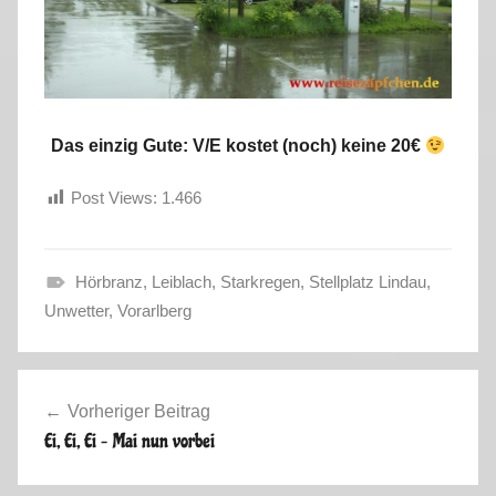
Das einzig Gute: V/E kostet (noch) keine 20€
Post Views:
1.466
Hörbranz
,
Leiblach
,
Starkregen
,
Stellplatz Lindau
,
S
Unwetter
,
Vorarlberg
o
m
Beitragsnavigation
m
Vorheriger Beitrag
e
Ei, Ei, Ei – Mai nun vorbei
r
2