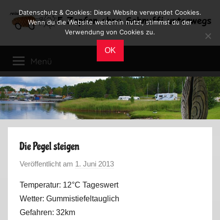
Zum
Datenschutz & Cookies: Diese Website verwendet Cookies.
Inhalt
Wenn du die Website weiterhin nutzt, stimmst du der
Verwendung von Cookies zu.
springen
Reiseblog
Reisen
OK
und
Menü
Leben
im
Wohnmobil
Die Pegel steigen
Veröffentlicht am
1. Juni 2013
v
o
Temperatur: 12°C Tageswert
n
Wetter: Gummistiefeltauglich
M
Gefahren: 32km
a