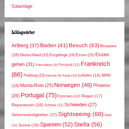
Satanlage
Schlagwörter
Arlberg
(37)
Baden
(41)
Besuch
(43)
Broquies
Essen
(18)
Erzgebirge
(14)
Essen
(15)
Deutschland
(13)
Frankreich
gehen
(31)
Finnland
(12)
Fahrradtour
(9)
(66)
MAN
Lofoten
(16)
Freiburg
(13)
Internet
(9)
Kanal
(10)
Norwegen
(49)
Phoenix
Manta Rota
(25)
(18)
Portugal
(75)
(26)
Regen
(17)
Pyrenäen
(12)
Schweden
(27)
Reparaturen
(16)
Schnee
(11)
Sightseeing
(60)
Sehenswürdigkeiten
(17)
Solar
Stella
(56)
Spanien
(52)
Sonne
(18)
(10)