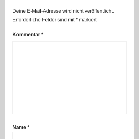
o
Deine E-Mail-Adresse wird nicht veröffentlicht.
r
Erforderliche Felder sind mit
*
markiert
t
u
Kommentar
*
g
a
l
2
0
1
1
Name
*