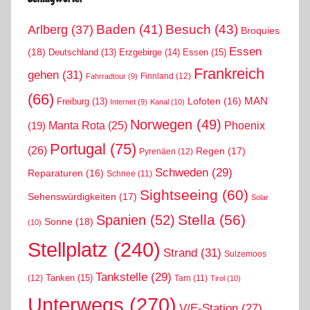
Arlberg
(37)
Baden
(41)
Besuch
(43)
Broquies
Essen
(18)
Erzgebirge
(14)
Essen
(15)
Deutschland
(13)
Frankreich
gehen
(31)
Finnland
(12)
Fahrradtour
(9)
(66)
MAN
Lofoten
(16)
Freiburg
(13)
Internet
(9)
Kanal
(10)
Norwegen
(49)
Phoenix
Manta Rota
(25)
(19)
Portugal
(75)
(26)
Regen
(17)
Pyrenäen
(12)
Schweden
(29)
Reparaturen
(16)
Schnee
(11)
Sightseeing
(60)
Sehenswürdigkeiten
(17)
Solar
Stella
(56)
Spanien
(52)
Sonne
(18)
(10)
Stellplatz
(240)
Strand
(31)
Sulzemoos
Tankstelle
(29)
Tanken
(15)
(12)
Tarn
(11)
Tirol
(10)
Unterwegs
(270)
V/E-Station
(27)