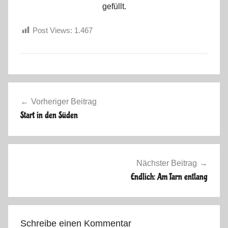
gefüllt.
Post Views:
1.467
F
Beitragsnavigation
r
Vorheriger Beitrag
a
Start in den Süden
n
c
e
S
Nächster Beitrag
p
Endlich: Am Tarn entlang
a
i
n
Schreibe einen Kommentar
P