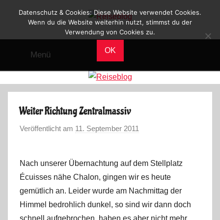
Zum
Datenschutz & Cookies: Diese Website verwendet Cookies.
Inhalt
Wenn du die Website weiterhin nutzt, stimmst du der
Verwendung von Cookies zu.
Reiseblog
springen
Reisen
und
OK
Menü
Leben
im
Wohnmobil
Weiter Richtung Zentralmassiv
Veröffentlicht am
11. September 2011
v
o
n
Nach unserer Übernachtung auf dem Stellplatz
M
Écuisses nähe Chalon, gingen wir es heute
a
gemütlich an. Leider wurde am Nachmittag der
r
Himmel bedrohlich dunkel, so sind wir dann doch
k
u
schnell aufgebrochen, haben es aber nicht mehr