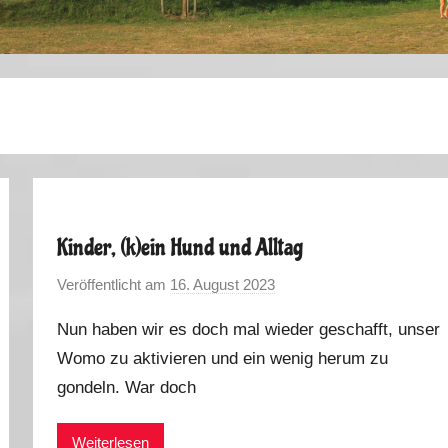
Kinder, (k)ein Hund und Alltag
Veröffentlicht am
16. August 2023
v
o
Nun haben wir es doch mal wieder geschafft, unser
n
Womo zu aktivieren und ein wenig herum zu
M
gondeln. War doch
a
r
k
Weiterlesen