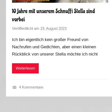
10 Jahre mit unserem Schnuffi Stella sind
vorbei
Veröffentlicht am
19. August 2023
v
o
Ich bin eigentlich kein großer Freund von
n
Nachrufen und Gedichten, aber einen kleinen
M
Rückblick von unserer Stella möchte ich nicht
a
r
k
Weiterlesen
u
s
4 Kommentare
T
a
g