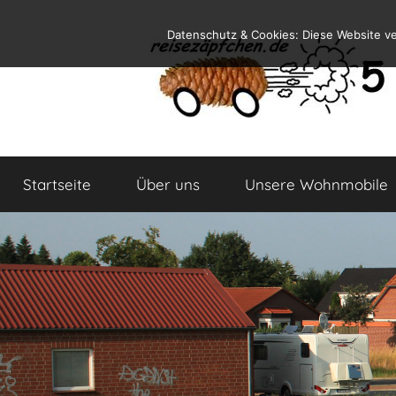
Zum
Datenschutz & Cookies: Diese Website v
Inhalt
springen
Reiseblog
Reisen
und
Startseite
Über uns
Unsere Wohnmobile
Leben
im
Wohnmobil