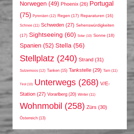
Portugal
Norwegen
(49)
Phoenix
(26)
(75)
Regen
(17)
Reparaturen
(16)
Pyrenäen
(12)
Schweden
(27)
Sehenswürdigkeiten
Schnee
(11)
Sightseeing
(60)
(17)
Sonne
(18)
Solar
(10)
Stella
(56)
Spanien
(52)
Stellplatz
(240)
Strand
(31)
Tankstelle
(29)
Tanken
(15)
Sulzemoos
(12)
Tarn
(11)
Unterwegs
(268)
V/E-
Tirol
(10)
Station
(27)
Vorarlberg
(20)
Winter
(11)
Wohnmobil
(258)
Zürs
(30)
Österreich
(13)