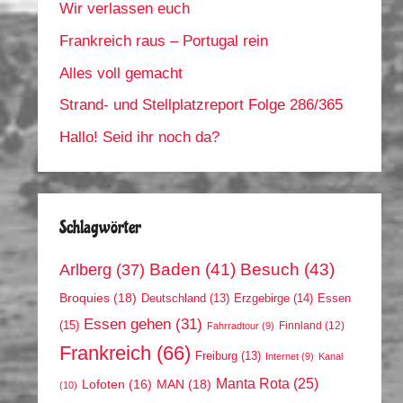
Wir verlassen euch
Frankreich raus – Portugal rein
Alles voll gemacht
Strand- und Stellplatzreport Folge 286/365
Hallo! Seid ihr noch da?
Schlagwörter
Arlberg
(37)
Baden
(41)
Besuch
(43)
Broquies
(18)
Erzgebirge
(14)
Essen
Deutschland
(13)
Essen gehen
(31)
(15)
Finnland
(12)
Fahrradtour
(9)
Frankreich
(66)
Freiburg
(13)
Internet
(9)
Kanal
Manta Rota
(25)
MAN
(18)
Lofoten
(16)
(10)