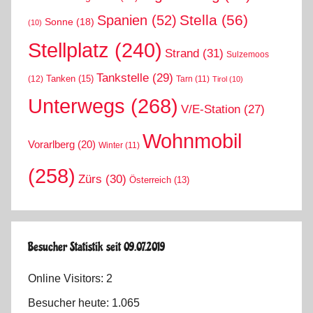
Stella
(56)
Spanien
(52)
Sonne
(18)
(10)
Stellplatz
(240)
Strand
(31)
Sulzemoos
Tankstelle
(29)
Tanken
(15)
(12)
Tarn
(11)
Tirol
(10)
Unterwegs
(268)
V/E-Station
(27)
Wohnmobil
Vorarlberg
(20)
Winter
(11)
(258)
Zürs
(30)
Österreich
(13)
Besucher Statistik seit 09.07.2019
Online Visitors:
2
Besucher heute:
1.065