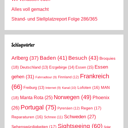
Alles voll gemacht
Strand- und Stellplatzreport Folge 286/365
Schlagwörter
Arlberg
(37)
Baden
(41)
Besuch
(43)
Broquies
Essen
(18)
Erzgebirge
(14)
Essen
(15)
Deutschland
(13)
Frankreich
gehen
(31)
Finnland
(12)
Fahrradtour
(9)
(66)
MAN
Lofoten
(16)
Freiburg
(13)
Internet
(9)
Kanal
(10)
Norwegen
(49)
Phoenix
Manta Rota
(25)
(18)
Portugal
(75)
(26)
Regen
(17)
Pyrenäen
(12)
Schweden
(27)
Reparaturen
(16)
Schnee
(11)
Sightseeing
(60)
Sehenswürdigkeiten
(17)
Solar