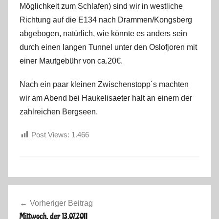
Möglichkeit zum Schlafen) sind wir in westliche
r
Richtung auf die E134 nach Drammen/Kongsberg
k
u
abgebogen, natürlich, wie könnte es anders sein
s
durch einen langen Tunnel unter den Oslofjoren mit
einer Mautgebühr von ca.20€.
Nach ein paar kleinen Zwischenstopp´s machten
wir am Abend bei Haukelisaeter halt an einem der
zahlreichen Bergseen.
Post Views:
1.466
S
Beitragsnavigation
k
Vorheriger Beitrag
a
Mittwoch, der 13.07.2011