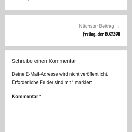
n
d
i
n
Nächster Beitrag
a
Freitag, der 15.07.2011
v
i
e
Schreibe einen Kommentar
n
S
Deine E-Mail-Adresse wird nicht veröffentlicht.
o
Erforderliche Felder sind mit
*
markiert
m
m
Kommentar
*
e
r
2
0