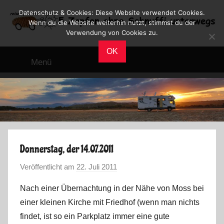
Zum
Datenschutz & Cookies: Diese Website verwendet Cookies.
Inhalt
Wenn du die Website weiterhin nutzt, stimmst du der
Verwendung von Cookies zu.
springen
Reiseblog
Reisen
OK
und
Menü
Leben
im
Wohnmobil
Donnerstag, der 14.07.2011
Veröffentlicht am
22. Juli 2011
v
o
Nach einer Übernachtung in der Nähe von Moss bei
n
einer kleinen Kirche mit Friedhof (wenn man nichts
M
findet, ist so ein Parkplatz immer eine gute
a