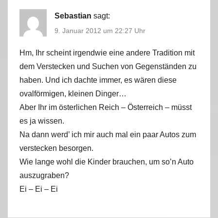
1
1
Sebastian
sagt:
/
9. Januar 2012 um 22:27 Uhr
2
0
Hm, Ihr scheint irgendwie eine andere Tradition mit
1
dem Verstecken und Suchen von Gegenständen zu
2
haben. Und ich dachte immer, es wären diese
ovalförmigen, kleinen Dinger…
Aber Ihr im österlichen Reich – Österreich – müsst
es ja wissen.
Na dann werd’ ich mir auch mal ein paar Autos zum
verstecken besorgen.
Wie lange wohl die Kinder brauchen, um so’n Auto
auszugraben?
Ei – Ei – Ei