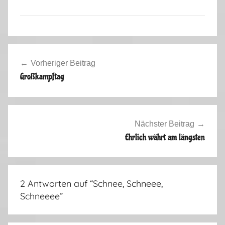
W
Beitragsnavigation
i
Vorheriger Beitrag
n
Großkampftag
t
e
r
s
Nächster Beitrag
a
Ehrlich währt am längsten
i
s
o
2 Antworten auf “
Schnee, Schneee,
n
Schneeee
”
2
0