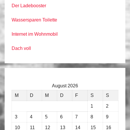
Der Ladebooster
Wassersparen Toilette
Internet im Wohnmobil
Dach voll
August 2026
M
D
M
D
F
S
S
1
2
3
4
5
6
7
8
9
10
11
12
13
14
15
16