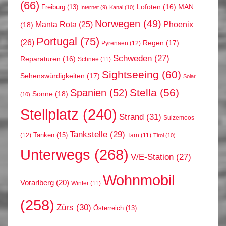
(66)
MAN
Lofoten
(16)
Freiburg
(13)
Internet
(9)
Kanal
(10)
Norwegen
(49)
Phoenix
Manta Rota
(25)
(18)
Portugal
(75)
(26)
Regen
(17)
Pyrenäen
(12)
Schweden
(27)
Reparaturen
(16)
Schnee
(11)
Sightseeing
(60)
Sehenswürdigkeiten
(17)
Solar
Stella
(56)
Spanien
(52)
Sonne
(18)
(10)
Stellplatz
(240)
Strand
(31)
Sulzemoos
Tankstelle
(29)
Tanken
(15)
(12)
Tarn
(11)
Tirol
(10)
Unterwegs
(268)
V/E-Station
(27)
Wohnmobil
Vorarlberg
(20)
Winter
(11)
(258)
Zürs
(30)
Österreich
(13)