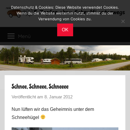
Zum
Datenschutz & Cookies: Diese Website verwendet Cookies.
Inhalt
Wenn du die Website weiterhin nutzt, stimmst du der
Verwendung von Cookies zu.
springen
Reiseblog
Reisen
OK
und
Menü
Leben
im
Wohnmobil
Schnee, Schneee, Schneeee
Veröffentlicht am
8. Januar 2012
v
o
Nun lüften wir das Geheimnis unter dem
n
Schneehügel
M
a