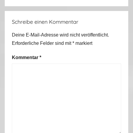
i
s
o
Schreibe einen Kommentar
n
2
Deine E-Mail-Adresse wird nicht veröffentlicht.
0
Erforderliche Felder sind mit
*
markiert
1
1
Kommentar
*
/
2
0
1
2