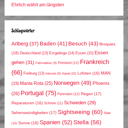
Ehrlich währt am längsten
Schlagwörter
Arlberg
(37)
Baden
(41)
Besuch
(43)
Broquies
Essen
(18)
Erzgebirge
(14)
Essen
(15)
Deutschland
(13)
Frankreich
gehen
(31)
Finnland
(12)
Fahrradtour
(9)
(66)
MAN
Lofoten
(16)
Freiburg
(13)
Internet
(9)
Kanal
(10)
Norwegen
(49)
Phoenix
Manta Rota
(25)
(19)
Portugal
(75)
(26)
Regen
(17)
Pyrenäen
(12)
Schweden
(29)
Reparaturen
(16)
Schnee
(11)
Sightseeing
(60)
Sehenswürdigkeiten
(17)
Solar
Stella
(56)
Spanien
(52)
Sonne
(18)
(10)