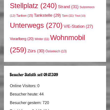
Stellplatz
(240)
Strand
(31)
Sulzemoos
Tankstelle
(29)
Tanken
(15)
(12)
Tarn
(11)
Tirol
(10)
Unterwegs
(270)
V/E-Station
(27)
Wohnmobil
Vorarlberg
(20)
Winter
(11)
(259)
Zürs
(30)
Österreich
(13)
Besucher Statistik seit 09.07.2019
Online Visitors:
0
Besucher heute:
44
Besucher gestern:
720