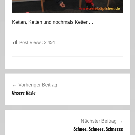
Ketten, Ketten und nochmals Ketten…
Post Views:
2.494
W
Beitragsnavigation
i
Vorheriger Beitrag
n
Unsere Gäste
t
e
r
s
Nächster Beitrag
a
Schnee, Schneee, Schneeee