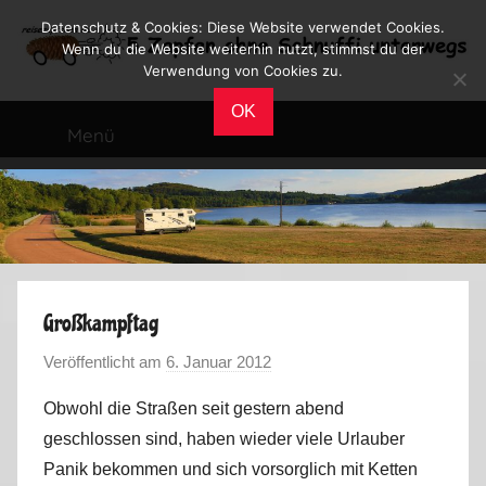
Zum
Datenschutz & Cookies: Diese Website verwendet Cookies.
Inhalt
Wenn du die Website weiterhin nutzt, stimmst du der
Verwendung von Cookies zu.
springen
Reiseblog
Reisen
OK
und
Menü
Leben
im
Wohnmobil
Großkampftag
Veröffentlicht am
6. Januar 2012
v
o
Obwohl die Straßen seit gestern abend
n
geschlossen sind, haben wieder viele Urlauber
M
Panik bekommen und sich vorsorglich mit Ketten
a