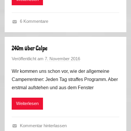
i
6
u
n
s
,
6 Kommentare
P
F
o
r
r
a
t
240m über Calpe
n
u
Veröffentlicht am
7. November 2016
v
c
g
o
e
a
Wir kommen uns schon vor, wie der allgemeine
n
,
l
Camperrentner: Jeden Tag straffes Programm. Aber
M
S
2
erstmal aufstehen und aus dem Fenster
a
p
0
r
a
1
Weiterlesen
k
i
6
u
n
s
,
Kommentar hinterlassen
P