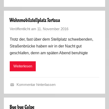
F
o
r
r
a
t
Wohnmobilstellplatz Tortosa
n
u
Veröffentlicht am
11. November 2016
v
c
g
o
e
a
Trotz der, fast über dem Stellplatz schwebenden,
n
,
l
Straßenbrücke haben wir in der Nacht gut
M
S
2
geschlafen, denn am späten Abend beruhigte
a
p
0
r
a
1
Weiterlesen
k
i
6
u
n
s
,
Kommentar hinterlassen
P
F
o
r
r
a
t
Bye bye Calpe