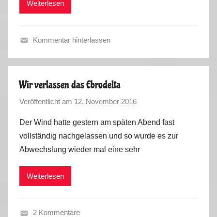
Weiterlesen
k
i
u
n
s
,
Kommentar hinterlassen
P
F
o
r
r
a
t
Wir verlassen das Ebrodelta
n
u
Veröffentlicht am
12. November 2016
v
c
g
o
e
a
Der Wind hatte gestern am späten Abend fast
n
,
l
vollständig nachgelassen und so wurde es zur
M
S
2
Abwechslung wieder mal eine sehr
a
p
0
r
a
1
Weiterlesen
k
i
6
u
n
s
,
2 Kommentare
P