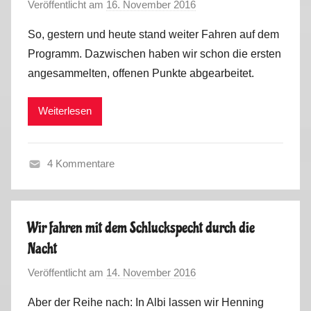
Veröffentlicht am
16. November 2016
v
o
So, gestern und heute stand weiter Fahren auf dem
n
Programm. Dazwischen haben wir schon die ersten
M
angesammelten, offenen Punkte abgearbeitet.
a
r
Weiterlesen
k
u
s
4 Kommentare
F
r
a
Wir fahren mit dem Schluckspecht durch die
n
Nacht
c
e
Veröffentlicht am
14. November 2016
v
,
o
Aber der Reihe nach: In Albi lassen wir Henning
S
n