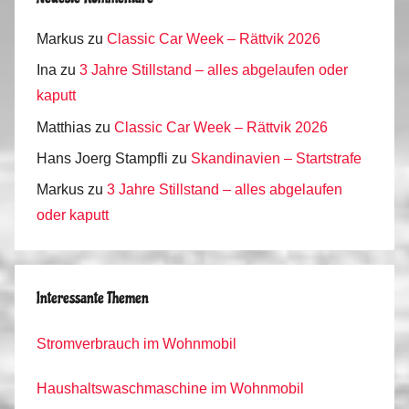
2
0
Markus
zu
Classic Car Week – Rättvik 2026
1
Ina
zu
3 Jahre Stillstand – alles abgelaufen oder
6
kaputt
Matthias
zu
Classic Car Week – Rättvik 2026
Hans Joerg Stampfli
zu
Skandinavien – Startstrafe
Markus
zu
3 Jahre Stillstand – alles abgelaufen
oder kaputt
Interessante Themen
Stromverbrauch im Wohnmobil
Haushaltswaschmaschine im Wohnmobil