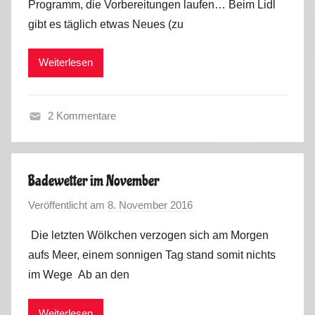
Programm, die Vorbereitungen laufen… Beim Lidl
M
S
2
gibt es täglich etwas Neues (zu
a
p
0
r
a
1
Weiterlesen
k
i
6
u
n
s
,
2 Kommentare
P
F
o
r
r
a
t
Badewetter im November
n
u
Veröffentlicht am
8. November 2016
v
c
g
o
e
a
Die letzten Wölkchen verzogen sich am Morgen
n
,
l
aufs Meer, einem sonnigen Tag stand somit nichts
M
S
2
im Wege Ab an den
a
p
0
r
a
1
Weiterlesen
k