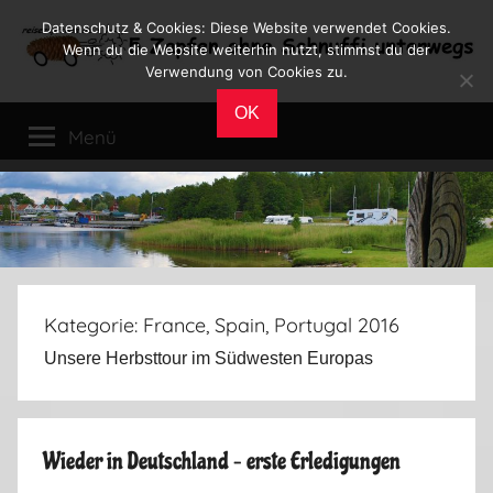
Zum
Datenschutz & Cookies: Diese Website verwendet Cookies.
Inhalt
Wenn du die Website weiterhin nutzt, stimmst du der
Verwendung von Cookies zu.
springen
Reiseblog
Reisen
OK
und
Menü
Leben
im
Wohnmobil
Kategorie:
France, Spain, Portugal 2016
Unsere Herbsttour im Südwesten Europas
Wieder in Deutschland – erste Erledigungen