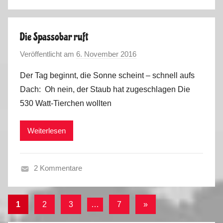
F
o
r
r
a
t
Die Spassobar ruft
n
u
Veröffentlicht am
6. November 2016
v
c
g
o
e
a
Der Tag beginnt, die Sonne scheint – schnell aufs
n
,
l
Dach: Oh nein, der Staub hat zugeschlagen Die
M
S
2
530 Watt-Tierchen wollten
a
p
0
r
a
1
Weiterlesen
k
i
6
u
n
,
s
,
V
2 Kommentare
P
i
F
o
d
r
r
Seitennummerierung
e
Nächste
1
2
3
…
7
»
a
t
o
der
Beiträge
n