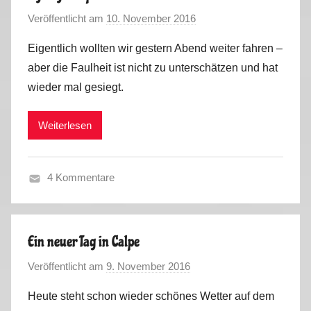
n
u
Veröffentlicht am
10. November 2016
v
c
g
o
e
a
Eigentlich wollten wir gestern Abend weiter fahren –
n
,
l
aber die Faulheit ist nicht zu unterschätzen und hat
M
S
2
wieder mal gesiegt.
a
p
0
r
a
1
Weiterlesen
k
i
6
u
n
,
s
,
V
4 Kommentare
P
i
F
o
d
r
r
e
a
t
Ein neuer Tag in Calpe
o
n
u
s
Veröffentlicht am
9. November 2016
v
c
g
o
e
a
Heute steht schon wieder schönes Wetter auf dem
n
,
l