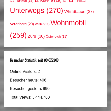
Tankstelle
(29)
Tanken
(15)
(12)
Tarn
(11)
Tirol
(10)
Unterwegs
(270)
V/E-Station
(27)
Wohnmobil
Vorarlberg
(20)
Winter
(11)
(259)
Zürs
(30)
Österreich
(13)
Besucher Statistik seit 09.07.2019
Online Visitors:
2
Besucher heute:
406
Besucher gestern:
990
Total Views:
3.444.763