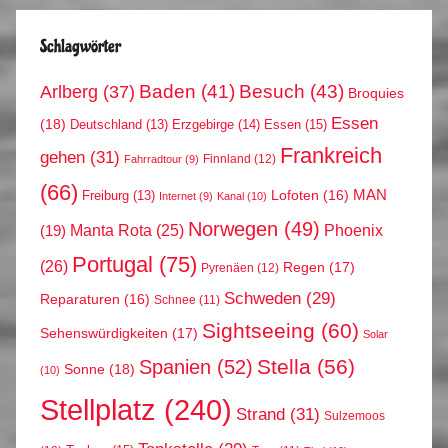
Schlagwörter
Arlberg
(37)
Baden
(41)
Besuch
(43)
Broquies
Essen
(18)
Erzgebirge
(14)
Essen
(15)
Deutschland
(13)
Frankreich
gehen
(31)
Finnland
(12)
Fahrradtour
(9)
(66)
MAN
Lofoten
(16)
Freiburg
(13)
Internet
(9)
Kanal
(10)
Norwegen
(49)
Phoenix
Manta Rota
(25)
(19)
Portugal
(75)
(26)
Regen
(17)
Pyrenäen
(12)
Schweden
(29)
Reparaturen
(16)
Schnee
(11)
Sightseeing
(60)
Sehenswürdigkeiten
(17)
Solar
Stella
(56)
Spanien
(52)
Sonne
(18)
(10)
Stellplatz
(240)
Strand
(31)
Sulzemoos