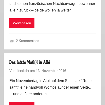
und seinen französischen Nachbarwagenbewohner
p
M
allein zurück – beide wollen ja weiter
a
a
i
r
Weiterlesen
n
k
,
u
P
s
2 Kommentare
o
F
r
r
t
a
u
Das letzte Ma(h)l in Albi
n
g
Veröffentlicht am
13. November 2016
v
c
a
o
e
l
Ein Novembertag in Albi auf dem Stellplatz “Ruhe
n
,
2
sanft”, eine handvoll Womos auf der einen Seite…
M
S
0
…und auf der anderen
a
p
1
r
a
6