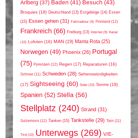
Arlberg
(37)
Baden
(41)
Besuch
(43)
Broquies
(18)
Erzgebirge
(14)
Essen
Deutschland
(13)
Essen gehen
(31)
(15)
Finnland
(12)
Fahrradtour
(9)
Frankreich
(66)
Freiburg
(13)
Internet
(9)
Kanal
Manta Rota
(25)
MAN
(19)
Lofoten
(16)
(10)
Portugal
Norwegen
(49)
Phoenix
(26)
(75)
Regen
(17)
Reparaturen
(16)
Pyrenäen
(12)
Schweden
(28)
Sehenswürdigkeiten
Schnee
(11)
Sightseeing
(60)
(17)
Sonne
(18)
Solar
(10)
Stella
(56)
Spanien
(52)
Stellplatz
(240)
Strand
(31)
Tankstelle
(29)
Tanken
(15)
Sulzemoos
(12)
Tarn
(11)
Unterwegs
(269)
V/E-
Tirol
(10)