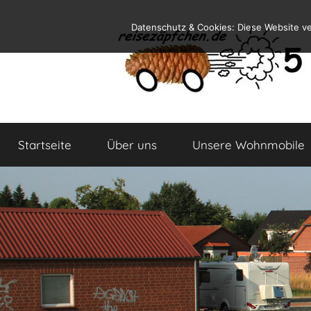
Zum
Datenschutz & Cookies: Diese Website v
Inhalt
springen
Reiseblog
Reisen
und
Startseite
Über uns
Unsere Wohnmobile
Leben
im
Wohnmobil