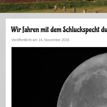
Wir fahren mit dem Schluckspecht du
Veröffentlicht am
14. November 2016
v
o
n
M
a
r
k
u
s