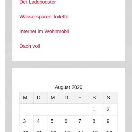
Der Ladebooster
Wassersparen Toilette
Internet im Wohnmobil
Dach voll
August 2026
M
D
M
D
F
S
S
1
2
3
4
5
6
7
8
9