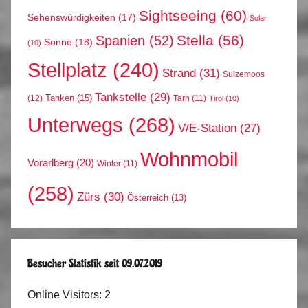
Sightseeing
(60)
Sehenswürdigkeiten
(17)
Solar
Stella
(56)
Spanien
(52)
Sonne
(18)
(10)
Stellplatz
(240)
Strand
(31)
Sulzemoos
Tankstelle
(29)
Tanken
(15)
(12)
Tarn
(11)
Tirol
(10)
Unterwegs
(268)
V/E-Station
(27)
Wohnmobil
Vorarlberg
(20)
Winter
(11)
(258)
Zürs
(30)
Österreich
(13)
Besucher Statistik seit 09.07.2019
Online Visitors:
2