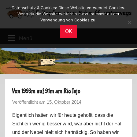
Zum
Datenschutz & Cookies: Diese Website verwendet Cookies.
Inhalt
Wenn du die Website weiterhin nutzt, stimmst du der
Verwendung von Cookies zu.
springen
Reiseblog
Reisen
OK
und
Menü
Leben
im
Wohnmobil
Von 1993m auf 91m am Rio Tejo
Veröffentlicht am
15. Oktober 2014
v
o
Eigentlich hatten wir für heute gehofft, dass die
n
Sicht ein wenig besser wird, war aber nicht der Fall
M
und der Nebel hielt sich hartnäckig. So haben wir
a