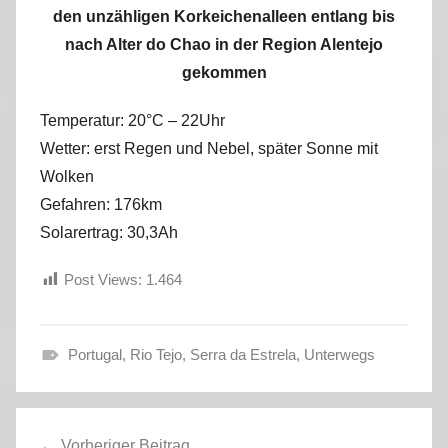
den unzähligen Korkeichenalleen entlang bis
nach Alter do Chao in der Region Alentejo
gekommen
Temperatur: 20°C – 22Uhr
Wetter: erst Regen und Nebel, später Sonne mit
Wolken
Gefahren: 176km
Solarertrag: 30,3Ah
Post Views:
1.464
Portugal
,
Rio Tejo
,
Serra da Estrela
,
Unterwegs
H
e
Beitragsnavigation
r
Vorheriger Beitrag