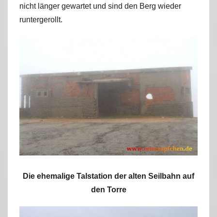
nicht länger gewartet und sind den Berg wieder
r
runtergerollt.
k
u
s
Die ehemalige Talstation der alten Seilbahn auf
den Torre