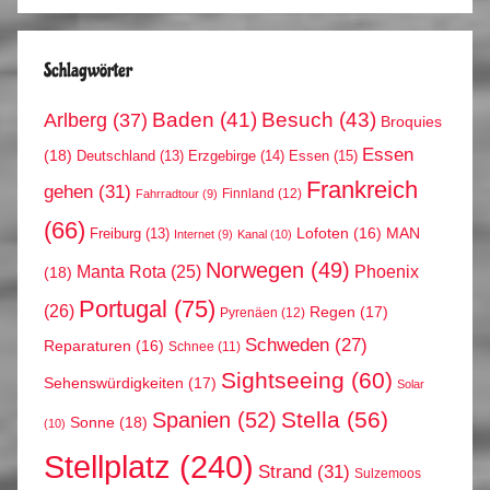
Schlagwörter
Arlberg
(37)
Baden
(41)
Besuch
(43)
Broquies
Essen
(18)
Erzgebirge
(14)
Essen
(15)
Deutschland
(13)
Frankreich
gehen
(31)
Finnland
(12)
Fahrradtour
(9)
(66)
MAN
Lofoten
(16)
Freiburg
(13)
Internet
(9)
Kanal
(10)
Norwegen
(49)
Phoenix
Manta Rota
(25)
(18)
Portugal
(75)
(26)
Regen
(17)
Pyrenäen
(12)
Schweden
(27)
Reparaturen
(16)
Schnee
(11)
Sightseeing
(60)
Sehenswürdigkeiten
(17)
Solar
Stella
(56)
Spanien
(52)
Sonne
(18)
(10)
Stellplatz
(240)
Strand
(31)
Sulzemoos