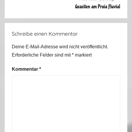
a
Gezeiten am Praia Fluvial
i
n
,
Schreibe einen Kommentar
P
o
Deine E-Mail-Adresse wird nicht veröffentlicht.
r
Erforderliche Felder sind mit
*
markiert
t
u
Kommentar
*
g
a
l
2
0
1
6