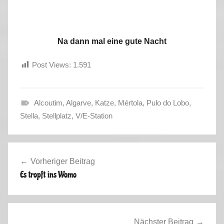
Na dann mal eine gute Nacht
Post Views:
1.591
Alcoutim
,
Algarve
,
Katze
,
Mértola
,
Pulo do Lobo
,
F
Stella
,
Stellplatz
,
V/E-Station
r
a
Beitragsnavigation
n
Vorheriger Beitrag
c
Es tropft ins Womo
e
,
S
p
Nächster Beitrag