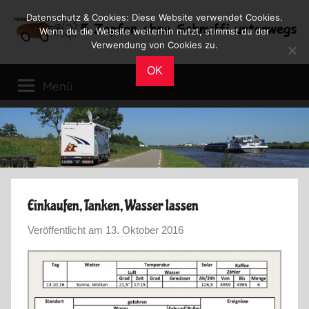
Zum
Datenschutz & Cookies: Diese Website verwendet Cookies.
Inhalt
Wenn du die Website weiterhin nutzt, stimmst du der
Verwendung von Cookies zu.
springen
Reiseblog
Reisen
OK
und
Menü
Leben
im
Wohnmobil
Einkaufen, Tanken, Wasser lassen
Veröffentlicht am
13. Oktober 2016
v
o
n
M
a