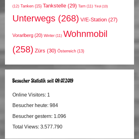
Tankstelle
(29)
Tanken
(15)
(12)
Tarn
(11)
Tirol
(10)
Unterwegs
(268)
V/E-Station
(27)
Wohnmobil
Vorarlberg
(20)
Winter
(11)
(258)
Zürs
(30)
Österreich
(13)
Besucher Statistik seit 09.07.2019
Online Visitors:
1
Besucher heute:
984
Besucher gestern:
1.096
Total Views:
3.577.790