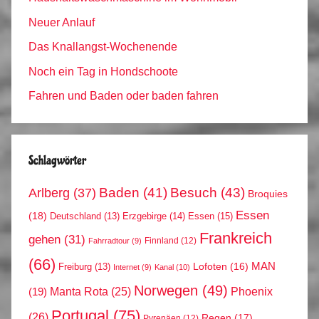
Neuer Anlauf
Das Knallangst-Wochenende
Noch ein Tag in Hondschoote
Fahren und Baden oder baden fahren
Schlagwörter
Arlberg
(37)
Baden
(41)
Besuch
(43)
Broquies
Essen
(18)
Erzgebirge
(14)
Essen
(15)
Deutschland
(13)
Frankreich
gehen
(31)
Finnland
(12)
Fahrradtour
(9)
(66)
MAN
Lofoten
(16)
Freiburg
(13)
Internet
(9)
Kanal
(10)
Norwegen
(49)
Phoenix
Manta Rota
(25)
(19)
Portugal
(75)
(26)
Regen
(17)
Pyrenäen
(12)