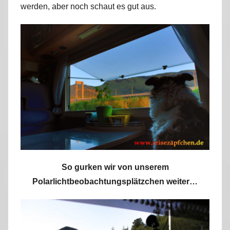
werden, aber noch schaut es gut aus.
r
k
u
s
So gurken wir von unserem
Polarlichtbeobachtungsplätzchen weiter…