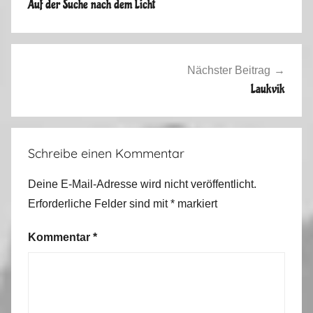
Auf der Suche nach dem Licht
r
t
o
u
Nächster Beitrag
r
Laukvik
2
0
2
Schreibe einen Kommentar
2
Deine E-Mail-Adresse wird nicht veröffentlicht.
Erforderliche Felder sind mit
*
markiert
Kommentar
*