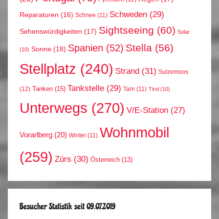
Schweden
(29)
Reparaturen
(16)
Schnee
(11)
Sightseeing
(60)
Sehenswürdigkeiten
(17)
Solar
Stella
(56)
Spanien
(52)
Sonne
(18)
(10)
Stellplatz
(240)
Strand
(31)
Sulzemoos
Tankstelle
(29)
Tanken
(15)
(12)
Tarn
(11)
Tirol
(10)
Unterwegs
(270)
V/E-Station
(27)
Wohnmobil
Vorarlberg
(20)
Winter
(11)
(259)
Zürs
(30)
Österreich
(13)
Besucher Statistik seit 09.07.2019