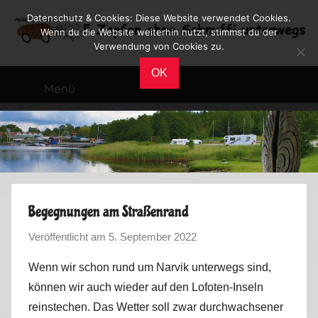
Zum
Datenschutz & Cookies: Diese Website verwendet Cookies.
Inhalt
Wenn du die Website weiterhin nutzt, stimmst du der
Verwendung von Cookies zu.
springen
Reiseblog
Reisen
OK
und
Menü
Leben
im
Wohnmobil
Begegnungen am Straßenrand
Veröffentlicht am
5. September 2022
v
o
Wenn wir schon rund um Narvik unterwegs sind,
n
können wir auch wieder auf den Lofoten-Inseln
M
reinstechen. Das Wetter soll zwar durchwachsener
a