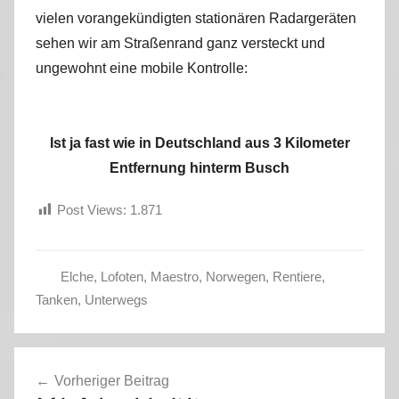
vielen vorangekündigten stationären Radargeräten
sehen wir am Straßenrand ganz versteckt und
ungewohnt eine mobile Kontrolle:
Ist ja fast wie in Deutschland aus 3 Kilometer
Entfernung hinterm Busch
Post Views:
1.871
Elche
,
Lofoten
,
Maestro
,
Norwegen
,
Rentiere
,
S
Tanken
,
Unterwegs
o
m
Beitragsnavigation
m
Vorheriger Beitrag
e