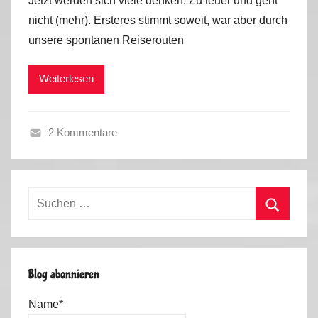
Jetzt werden sich viele denken: Zu teuer und geht
n
nicht (mehr). Ersteres stimmt soweit, war aber durch
M
unsere spontanen Reiserouten
a
r
Weiterlesen
k
u
s
2 Kommentare
S
o
m
Suchen
m
nach:
e
Suchen
r
t
Blog abonnieren
o
u
Name*
r