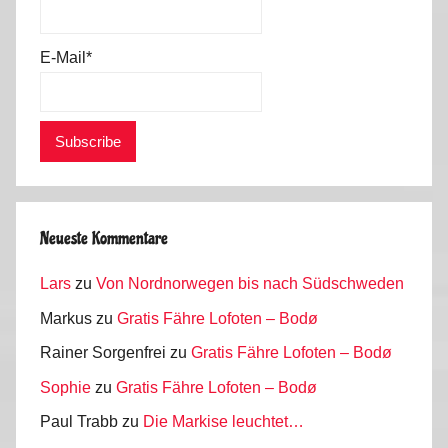
2
0
E-Mail*
2
2
Neueste Kommentare
Lars
zu
Von Nordnorwegen bis nach Südschweden
Markus
zu
Gratis Fähre Lofoten – Bodø
Rainer Sorgenfrei
zu
Gratis Fähre Lofoten – Bodø
Sophie
zu
Gratis Fähre Lofoten – Bodø
Paul Trabb
zu
Die Markise leuchtet…