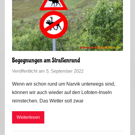
Begegnungen am Straßenrand
Veröffentlicht am
5. September 2022
v
o
Wenn wir schon rund um Narvik unterwegs sind,
n
können wir auch wieder auf den Lofoten-Inseln
M
reinstechen. Das Wetter soll zwar
a
r
Weiterlesen
k
u
s