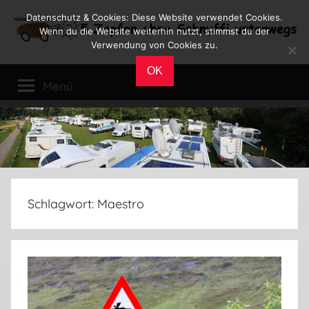
Zum
Datenschutz & Cookies: Diese Website verwendet Cookies.
Inhalt
Wenn du die Website weiterhin nutzt, stimmst du der
Verwendung von Cookies zu.
springen
Reiseblog
Reisen
OK
und
Menü
Leben
im
Wohnmobil
Schlagwort:
Maestro