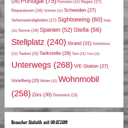
Portugal
(75)
(26)
Regen
(17)
Pyrenäen
(12)
Schweden
(27)
Reparaturen
(16)
Schnee
(11)
Sightseeing
(60)
Sehenswürdigkeiten
(17)
Solar
Stella
(56)
Spanien
(52)
Sonne
(18)
(10)
Stellplatz
(240)
Strand
(31)
Sulzemoos
Tankstelle
(29)
Tanken
(15)
(12)
Tarn
(11)
Tirol
(10)
Unterwegs
(268)
V/E-Station
(27)
Wohnmobil
Vorarlberg
(20)
Winter
(11)
(258)
Zürs
(30)
Österreich
(13)
Besucher Statistik seit 09.07.2019