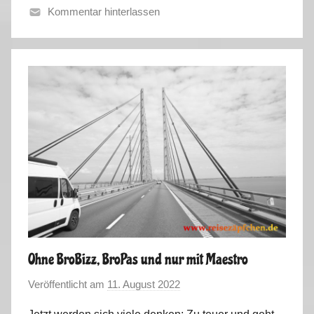
Kommentar hinterlassen
S
o
m
m
e
r
t
o
u
r
2
0
2
Ohne BroBizz, BroPas und nur mit Maestro
2
Veröffentlicht am
11. August 2022
v
o