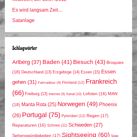
Es wird langsam Zeit…
Satanlage
Schlagwörter
Arlberg
(37)
Baden
(41)
Besuch
(43)
Broquies
Essen
(18)
Erzgebirge
(14)
Essen
(15)
Deutschland
(13)
Frankreich
gehen
(31)
Finnland
(12)
Fahrradtour
(9)
(66)
MAN
Lofoten
(16)
Freiburg
(13)
Internet
(9)
Kanal
(10)
Norwegen
(49)
Phoenix
Manta Rota
(25)
(18)
Portugal
(75)
(26)
Regen
(17)
Pyrenäen
(12)
Schweden
(27)
Reparaturen
(16)
Schnee
(11)
Sightseeing
(60)
Sehenswürdigkeiten
(17)
Solar