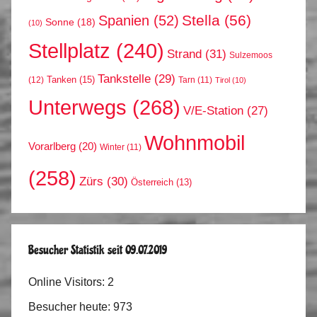
Stella
(56)
Spanien
(52)
Sonne
(18)
(10)
Stellplatz
(240)
Strand
(31)
Sulzemoos
Tankstelle
(29)
Tanken
(15)
(12)
Tarn
(11)
Tirol
(10)
Unterwegs
(268)
V/E-Station
(27)
Wohnmobil
Vorarlberg
(20)
Winter
(11)
(258)
Zürs
(30)
Österreich
(13)
Besucher Statistik seit 09.07.2019
Online Visitors:
2
Besucher heute:
973