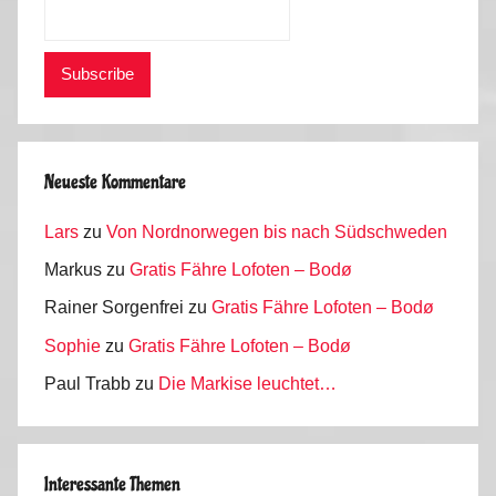
,
P
o
r
t
u
g
Neueste Kommentare
a
Lars
zu
Von Nordnorwegen bis nach Südschweden
l
2
Markus
zu
Gratis Fähre Lofoten – Bodø
0
Rainer Sorgenfrei
zu
Gratis Fähre Lofoten – Bodø
1
Sophie
zu
Gratis Fähre Lofoten – Bodø
6
Paul Trabb
zu
Die Markise leuchtet…
Interessante Themen