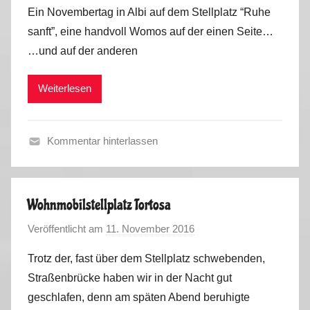
o
Ein Novembertag in Albi auf dem Stellplatz “Ruhe
n
sanft”, eine handvoll Womos auf der einen Seite…
M
…und auf der anderen
a
r
Weiterlesen
k
u
s
Kommentar hinterlassen
F
r
a
Wohnmobilstellplatz Tortosa
n
Veröffentlicht am
11. November 2016
v
c
o
e
Trotz der, fast über dem Stellplatz schwebenden,
n
,
Straßenbrücke haben wir in der Nacht gut
M
S
geschlafen, denn am späten Abend beruhigte
a
p