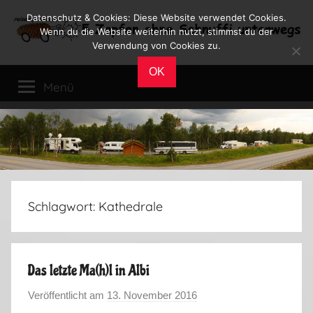
Zum
Datenschutz & Cookies: Diese Website verwendet Cookies.
Inhalt
Wenn du die Website weiterhin nutzt, stimmst du der
Verwendung von Cookies zu.
springen
Reiseblog
Reisen
OK
und
Menü
Leben
im
Wohnmobil
Schlagwort:
Kathedrale
Das letzte Ma(h)l in Albi
Veröffentlicht am
13. November 2016
v