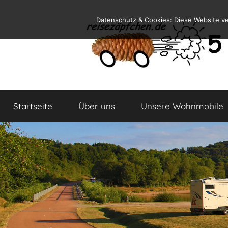
Zum
Datenschutz & Cookies: Diese Website v
Inhalt
springen
Reiseblog
Reisen
und
Startseite
Über uns
Unsere Wohnmobile
Leben
im
Wohnmobil