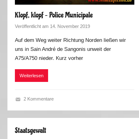
Klopf, klopf – Police Municipale
Veröffentlicht am
14. November 2019
v
o
Auf dem Weg weiter Richtung Norden ließen wir
n
uns in Sain André de Sangonis unweit der
M
A75/A750 nieder. Kurz vorher
a
r
k
Weiterlesen
u
s
2 Kommentare
H
e
r
Staatsgewalt
b