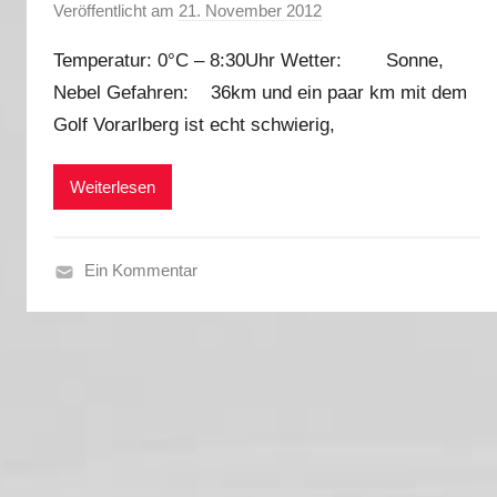
s
Veröffentlicht am
21. November 2012
v
t
o
t
Temperatur: 0°C – 8:30Uhr Wetter: Sonne,
n
o
Nebel Gefahren: 36km und ein paar km mit dem
M
u
Golf Vorarlberg ist echt schwierig,
a
r
r
2
k
Weiterlesen
0
u
1
s
9
Ein Kommentar
H
e
r
b
s
t
2