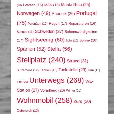
Manta Rota
(25)
MAN
(18)
Lofoten
(16)
(10)
Portugal
Norwegen
(49)
Phoenix
(26)
(75)
Regen
(17)
Reparaturen
(16)
Pyrenäen
(12)
Schweden
(27)
Sehenswürdigkeiten
Schnee
(11)
Sightseeing
(60)
(17)
Sonne
(18)
Solar
(10)
Stella
(56)
Spanien
(52)
Stellplatz
(240)
Strand
(31)
Tankstelle
(29)
Tanken
(15)
Sulzemoos
(12)
Tarn
(11)
Unterwegs
(268)
V/E-
Tirol
(10)
Station
(27)
Vorarlberg
(20)
Winter
(11)
Wohnmobil
(258)
Zürs
(30)
Österreich
(13)