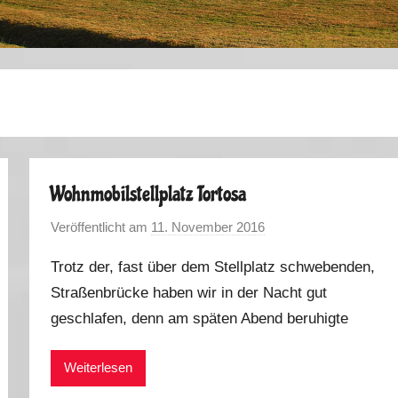
Wohnmobilstellplatz Tortosa
Veröffentlicht am
11. November 2016
v
o
Trotz der, fast über dem Stellplatz schwebenden,
n
Straßenbrücke haben wir in der Nacht gut
M
geschlafen, denn am späten Abend beruhigte
a
r
k
Weiterlesen
u