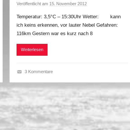
s
Veröffentlicht am
15. November 2012
v
t
o
2
Temperatur: 3,5°C – 15:30Uhr Wetter: kann
n
0
ich keins erkennen, vor lauter Nebel Gefahren:
M
1
116km Gestern war es kurz nach 8
a
2
r
k
Weiterlesen
u
s
3 Kommentare
H
e
r
b
s
t
2