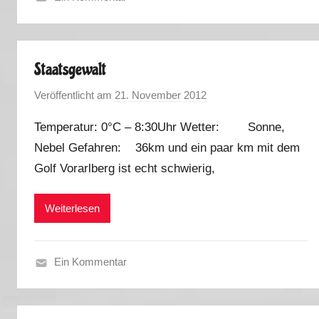
H
e
r
Staatsgewalt
b
s
Veröffentlicht am
21. November 2012
v
t
o
2
Temperatur: 0°C – 8:30Uhr Wetter: Sonne,
n
0
Nebel Gefahren: 36km und ein paar km mit dem
M
1
Golf Vorarlberg ist echt schwierig,
a
2
r
k
Weiterlesen
u
s
Ein Kommentar
H
e
r