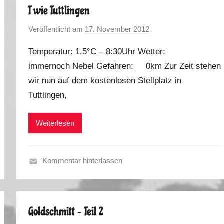
T wie Tuttlingen
b
s
Veröffentlicht am
17. November 2012
v
t
o
2
Temperatur: 1,5°C – 8:30Uhr Wetter:
n
0
immernoch Nebel Gefahren: 0km Zur Zeit stehen
M
1
wir nun auf dem kostenlosen Stellplatz in
a
2
r
Tuttlingen,
k
u
Weiterlesen
s
Kommentar hinterlassen
H
e
r
Goldschmitt – Teil 2
b