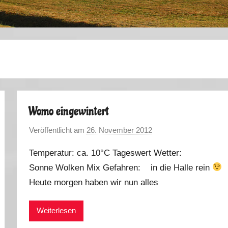
Womo eingewintert
Veröffentlicht am
26. November 2012
v
o
Temperatur: ca. 10°C Tageswert Wetter:
n
Sonne Wolken Mix Gefahren: in die Halle rein
M
Heute morgen haben wir nun alles
a
r
k
Weiterlesen
u