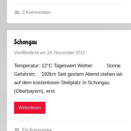
s
2 Kommentare
H
e
r
Schongau
b
s
Veröffentlicht am
24. November 2012
v
t
o
2
Temperatur: 12°C Tageswert Wetter: Sonne
n
0
Gefahren: 192km Seit gestern Abend stehen wir
M
1
auf dem kostenlosen Stellplatz in Schongau
a
2
r
(Oberbayern), erst
k
u
Weiterlesen
s
Ein Kommentar