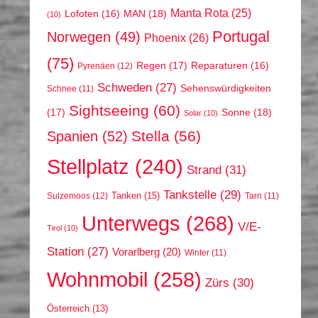
Manta Rota
(25)
MAN
(18)
Lofoten
(16)
(10)
Portugal
Norwegen
(49)
Phoenix
(26)
(75)
Regen
(17)
Reparaturen
(16)
Pyrenäen
(12)
Schweden
(27)
Sehenswürdigkeiten
Schnee
(11)
Sightseeing
(60)
(17)
Sonne
(18)
Solar
(10)
Stella
(56)
Spanien
(52)
Stellplatz
(240)
Strand
(31)
Tankstelle
(29)
Tanken
(15)
Sulzemoos
(12)
Tarn
(11)
Unterwegs
(268)
V/E-
Tirol
(10)
Station
(27)
Vorarlberg
(20)
Winter
(11)
Wohnmobil
(258)
Zürs
(30)
Österreich
(13)