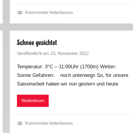
s
Kommentar hinterlassen
H
e
r
Schnee gesichtet
b
s
Veröffentlicht am
23. November 2012
v
t
o
2
Temperatur: 3°C – 11:00Uhr (1700m) Wetter:
n
0
Sonne Gefahren: noch unterwegs So, für unsere
M
1
Saisonarbeit haben wir nun gestern und heute
a
2
r
k
Weiterlesen
u
s
Kommentar hinterlassen
H