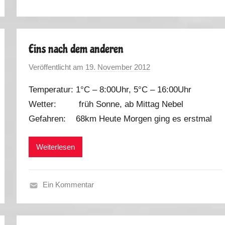
e
r
b
Eins nach dem anderen
s
t
Veröffentlicht am
19. November 2012
v
2
o
0
Temperatur: 1°C – 8:00Uhr, 5°C – 16:00Uhr
n
1
Wetter: früh Sonne, ab Mittag Nebel
M
2
Gefahren: 68km Heute Morgen ging es erstmal
a
r
k
Weiterlesen
u
s
Ein Kommentar
H
e
r