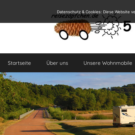
Zum
Datenschutz & Cookies: Diese Website v
Inhalt
springen
Reiseblog
Reisen
und
Startseite
Über uns
Unsere Wohnmobile
Leben
im
Wohnmobil