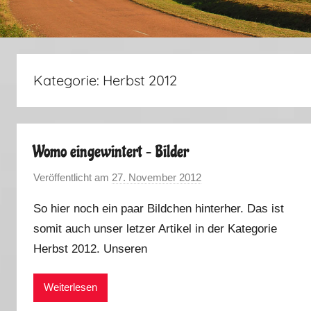
Kategorie:
Herbst 2012
Womo eingewintert – Bilder
Veröffentlicht am
27. November 2012
v
o
So hier noch ein paar Bildchen hinterher. Das ist
n
somit auch unser letzer Artikel in der Kategorie
M
Herbst 2012. Unseren
a
r
k
Weiterlesen
u