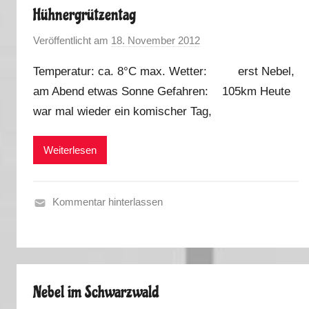
Hühnergrützentag
b
s
Veröffentlicht am
18. November 2012
v
t
o
2
Temperatur: ca. 8°C max. Wetter: erst Nebel,
n
0
am Abend etwas Sonne Gefahren: 105km Heute
M
1
war mal wieder ein komischer Tag,
a
2
r
k
Weiterlesen
u
s
Kommentar hinterlassen
H
e
r
b
Nebel im Schwarzwald
s