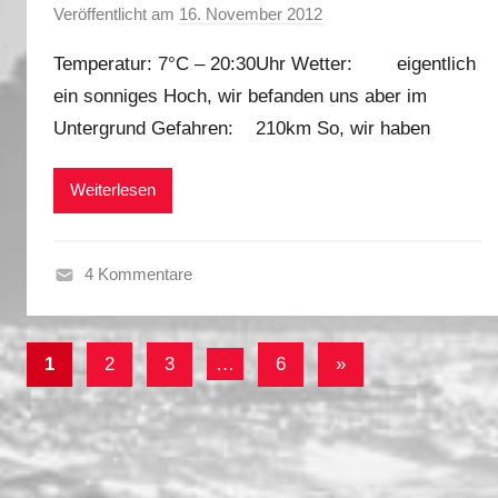
t
Veröffentlicht am
16. November 2012
v
2
o
0
Temperatur: 7°C – 20:30Uhr Wetter: eigentlich
n
1
ein sonniges Hoch, wir befanden uns aber im
M
2
Untergrund Gefahren: 210km So, wir haben
a
r
k
Weiterlesen
u
s
4 Kommentare
H
e
Beitragsnavigation
r
Nächste
1
2
3
…
6
»
b
Beiträge
s
t
2