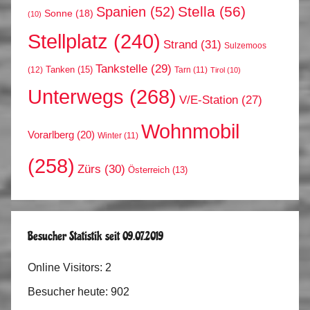
Stella
(56)
Spanien
(52)
Sonne
(18)
(10)
Stellplatz
(240)
Strand
(31)
Sulzemoos
Tankstelle
(29)
Tanken
(15)
(12)
Tarn
(11)
Tirol
(10)
Unterwegs
(268)
V/E-Station
(27)
Wohnmobil
Vorarlberg
(20)
Winter
(11)
(258)
Zürs
(30)
Österreich
(13)
Besucher Statistik seit 09.07.2019
Online Visitors:
2
Besucher heute:
902