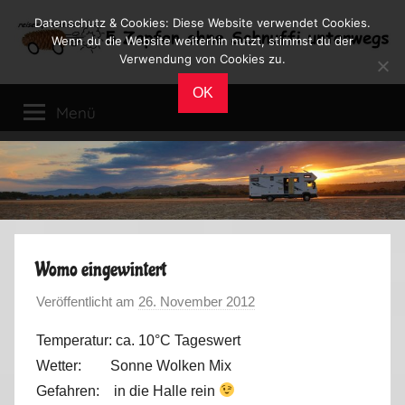
Zum
Datenschutz & Cookies: Diese Website verwendet Cookies.
Inhalt
Wenn du die Website weiterhin nutzt, stimmst du der
Verwendung von Cookies zu.
springen
Reiseblog
Reisen
OK
und
Menü
Leben
im
Wohnmobil
Womo eingewintert
Veröffentlicht am
26. November 2012
v
o
Temperatur: ca. 10°C Tageswert
n
Wetter: Sonne Wolken Mix
M
Gefahren: in die Halle rein
a