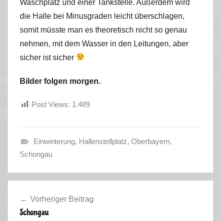
Waschplatz und einer Tankstelle. Außerdem wird
die Halle bei Minusgraden leicht überschlagen,
somit müsste man es theoretisch nicht so genau
nehmen, mit dem Wasser in den Leitungen, aber
sicher ist sicher
Bilder folgen morgen.
Post Views:
1.489
Einwinterung
,
Hallenstellplatz
,
Oberbayern
,
H
Schongau
e
r
Beitragsnavigation
b
Vorheriger Beitrag
s
Schongau
t