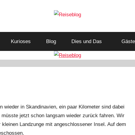
Reiseblog
Reisen
und
Kurioses
Blog
Leben
Dies und Das
Gäste
im
Wohnmobil
n wieder in Skandinavien, ein paar Kilometer sind dabei
, müsste jetzt schon langsam wieder zurück fahren. Wir
er kleinen Landzunge mit angeschlossener Insel. Auf dem
geschossen.