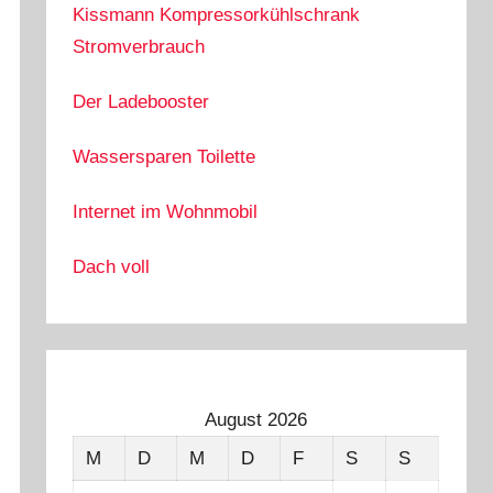
Kissmann Kompressorkühlschrank
Stromverbrauch
Der Ladebooster
Wassersparen Toilette
Internet im Wohnmobil
Dach voll
August 2026
M
D
M
D
F
S
S