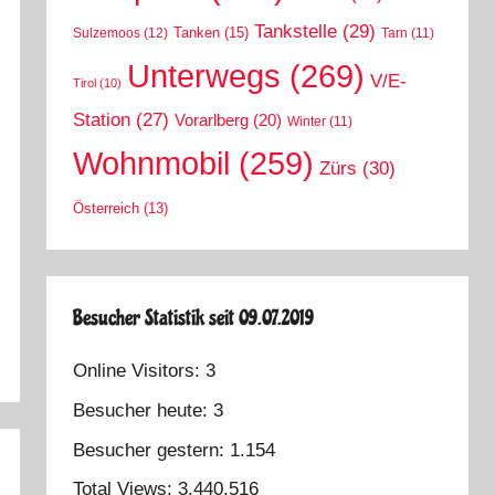
Tankstelle
(29)
Tanken
(15)
Sulzemoos
(12)
Tarn
(11)
Unterwegs
(269)
V/E-
Tirol
(10)
Station
(27)
Vorarlberg
(20)
Winter
(11)
Wohnmobil
(259)
Zürs
(30)
Österreich
(13)
Besucher Statistik seit 09.07.2019
Online Visitors:
3
Besucher heute:
3
Besucher gestern:
1.154
Total Views:
3.440.516