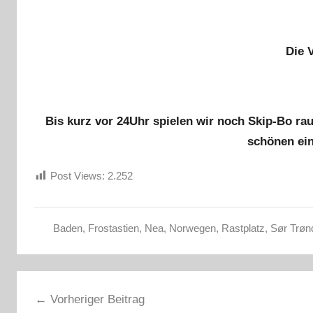
Die 
Bis kurz vor 24Uhr spielen wir noch Skip-Bo ra
schönen ei
Post Views:
2.252
Baden
,
Frostastien
,
Nea
,
Norwegen
,
Rastplatz
,
Sør Trøn
S
o
Beitragsnavigation
m
Vorheriger Beitrag
m