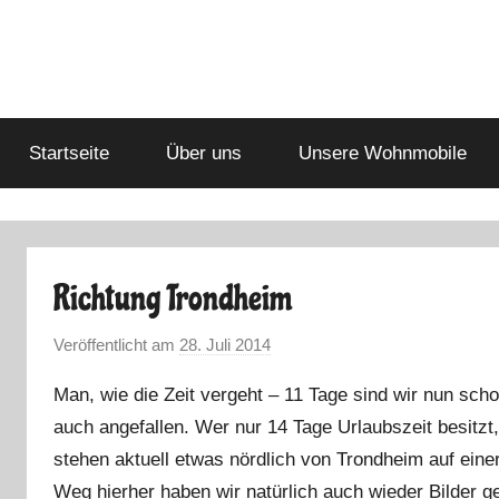
Zum
Inhalt
springen
Startseite
Über uns
Unsere Wohnmobile
Richtung Trondheim
Veröffentlicht am
28. Juli 2014
v
o
Man, wie die Zeit vergeht – 11 Tage sind wir nun scho
n
auch angefallen. Wer nur 14 Tage Urlaubszeit besitzt
M
stehen aktuell etwas nördlich von Trondheim auf ein
a
r
Weg hierher haben wir natürlich auch wieder Bilder 