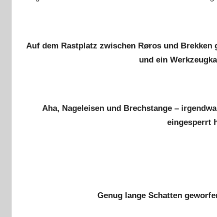
k
u
s
Auf dem Rastplatz zwischen Røros und Brekken
und ein Werkzeugka
Aha, Nageleisen und Brechstange – irgendwa
eingesperrt 
Genug lange Schatten geworfen