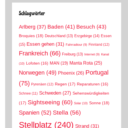
Schlagwörter
Arlberg
(37)
Baden
(41)
Besuch
(43)
Broquies
(18)
Erzgebirge
(14)
Essen
Deutschland
(13)
Essen gehen
(31)
(15)
Finnland
(12)
Fahrradtour
(9)
Frankreich
(66)
Freiburg
(13)
Internet
(9)
Kanal
Manta Rota
(25)
MAN
(19)
Lofoten
(16)
(10)
Portugal
Norwegen
(49)
Phoenix
(26)
(75)
Regen
(17)
Reparaturen
(16)
Pyrenäen
(12)
Schweden
(27)
Sehenswürdigkeiten
Schnee
(11)
Sightseeing
(60)
(17)
Sonne
(18)
Solar
(10)
Stella
(56)
Spanien
(52)
Stellplatz
(240)
Strand
(31)