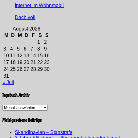
Internet im Wohnmobil
Dach voll
August 2026
M
D
M
D
F
S
S
1
2
3
4
5
6
7
8
9
10
11
12
13
14
15
16
17
18
19
20
21
22
23
24
25
26
27
28
29
30
31
« Juli
Tagebuch Archiv
Tagebuch
Archiv
Meistgesehene Beiträge
Skandinavien – Startstrafe
3 Jahre Stillstand – alles abgelaufen oder kaputt