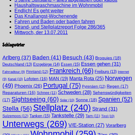
Haushaltswaschmaschine im Wohnmobil
Endlich! Es geht weiter
Das Knallangst-Wochenende
Fahren und Baden oder baden fahren
Strand- und Stellplatzreport Folge 286/365
Mittwoch, der 13.07.2011
Schlagwörter
Arlberg
(37)
Baden
(41)
Besuch
(43)
Broquies
(18)
Essen gehen
(31)
Erzgebirge
(14)
Essen
(15)
Deutschland
(13)
Frankreich
(66)
Finnland
(12)
Freiburg
(13)
Fahrradtour
(9)
Internet
Norwegen
Manta Rota
(25)
MAN
(19)
Lofoten
(16)
(9)
Kanal
(10)
Portugal
(75)
(49)
Phoenix
(26)
Regen
(17)
Pyrenäen
(12)
Schweden
(28)
Sehenswürdigkeiten
Reparaturen
(16)
Schnee
(11)
Sightseeing
(60)
Spanien
(52)
(17)
Sonne
(18)
Solar
(10)
Stellplatz
(240)
Stella
(56)
Strand
(31)
Tankstelle
(29)
Tanken
(15)
Sulzemoos
(12)
Tarn
(11)
Tirol
(10)
Unterwegs
(269)
V/E-Station
(27)
Vorarlberg
Wohnmobil
(259)