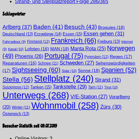
Strand- und Stellplatzreport Folge 286/365
Schlagwörter
Arlberg
(37)
Baden
(41)
Besuch
(43)
Broquies
(18)
Essen gehen
(31)
Erzgebirge
(14)
Essen
(15)
Deutschland
(13)
Frankreich
(66)
Finnland
(12)
Freiburg
(13)
Fahrradtour
(9)
Internet
Norwegen
Manta Rota
(25)
MAN
(18)
Lofoten
(16)
(9)
Kanal
(10)
Portugal
(75)
(49)
Phoenix
(26)
Regen
(17)
Pyrenäen
(12)
Schweden
(27)
Sehenswürdigkeiten
Reparaturen
(16)
Schnee
(11)
Sightseeing
(60)
Spanien
(52)
(17)
Sonne
(18)
Solar
(10)
Stellplatz
(240)
Stella
(56)
Strand
(31)
Tankstelle
(29)
Tanken
(15)
Sulzemoos
(12)
Tarn
(11)
Tirol
(10)
Unterwegs
(268)
V/E-Station
(27)
Vorarlberg
Wohnmobil
(258)
Zürs
(30)
(20)
Winter
(11)
Österreich
(13)
Besucher Statistik seit 09.07.2019
Online Visitors:
3