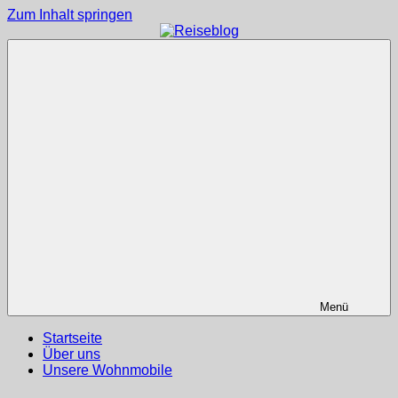
Zum Inhalt springen
Reiseblog
Reisen
und
Leben
im
Wohnmobil
Menü
Startseite
Über uns
Unsere Wohnmobile