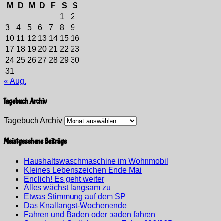
M
D
M
D
F
S
S
1
2
3
4
5
6
7
8
9
10
11
12
13
14
15
16
17
18
19
20
21
22
23
24
25
26
27
28
29
30
31
« Aug.
Tagebuch Archiv
Tagebuch Archiv
Meistgesehene Beiträge
Haushaltswaschmaschine im Wohnmobil
Kleines Lebenszeichen Ende Mai
Endlich! Es geht weiter
Alles wächst langsam zu
Etwas Stimmung auf dem SP
Das Knallangst-Wochenende
Fahren und Baden oder baden fahren