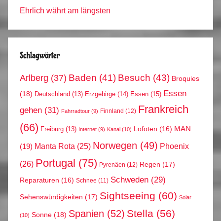
Ehrlich währt am längsten
Schlagwörter
Arlberg
(37)
Baden
(41)
Besuch
(43)
Broquies
Essen
(18)
Erzgebirge
(14)
Essen
(15)
Deutschland
(13)
Frankreich
gehen
(31)
Finnland
(12)
Fahrradtour
(9)
(66)
MAN
Lofoten
(16)
Freiburg
(13)
Internet
(9)
Kanal
(10)
Norwegen
(49)
Phoenix
Manta Rota
(25)
(19)
Portugal
(75)
(26)
Regen
(17)
Pyrenäen
(12)
Schweden
(29)
Reparaturen
(16)
Schnee
(11)
Sightseeing
(60)
Sehenswürdigkeiten
(17)
Solar
Stella
(56)
Spanien
(52)
Sonne
(18)
(10)