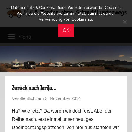
Zum
Datenschutz & Cookies: Diese Website verwendet Cookies.
Inhalt
Wenn du die Website weiterhin nutzt, stimmst du der
Verwendung von Cookies zu.
springen
Reiseblog
Reisen
OK
und
Menü
Leben
im
Wohnmobil
Zurück nach Tarifa…
Veröffentlicht am
3. November 2014
v
o
Hä? Wie jetzt? Da waren wir doch erst.
Aber der
n
Reihe nach, erst einmal unser heutiges
M
Übernachtungsplätzchen, von hier aus starteten wir
a