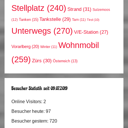
Stellplatz
(240)
Strand
(31)
Sulzemoos
Tankstelle
(29)
Tanken
(15)
(12)
Tarn
(11)
Tirol
(10)
Unterwegs
(270)
V/E-Station
(27)
Wohnmobil
Vorarlberg
(20)
Winter
(11)
(259)
Zürs
(30)
Österreich
(13)
Besucher Statistik seit 09.07.2019
Online Visitors:
2
Besucher heute:
97
Besucher gestern:
720