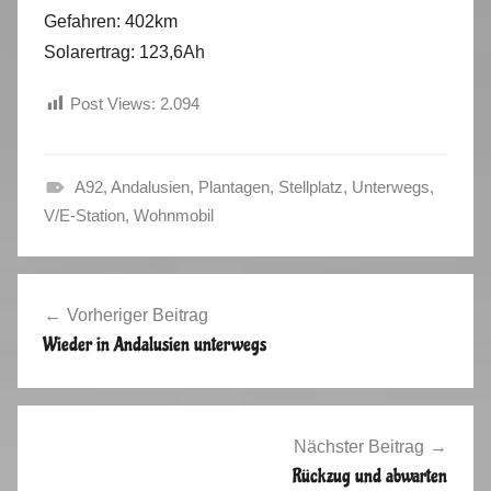
Gefahren: 402km
Solarertrag: 123,6Ah
Post Views:
2.094
A92
,
Andalusien
,
Plantagen
,
Stellplatz
,
Unterwegs
,
H
V/E-Station
,
Wohnmobil
e
r
Beitragsnavigation
b
Vorheriger Beitrag
s
Wieder in Andalusien unterwegs
t
2
0
1
Nächster Beitrag
4
Rückzug und abwarten