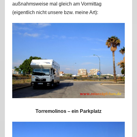
außnahmsweise mal gleich am Vormittag
r
(eigentlich nicht unsere bzw. meine Art):
k
u
s
Torremolinos – ein Parkplatz