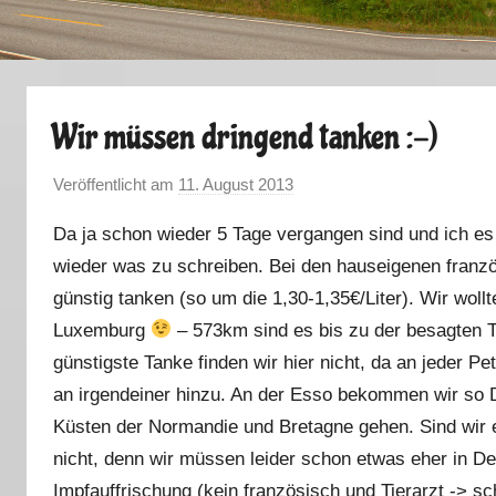
Wir müssen dringend tanken :-)
Veröffentlicht am
11. August 2013
v
o
Da ja schon wieder 5 Tage vergangen sind und ich es 
n
wieder was zu schreiben. Bei den hauseigenen franzö
M
günstig tanken (so um die 1,30-1,35€/Liter). Wir woll
a
r
Luxemburg
– 573km sind es bis zu der besagten Ta
k
günstigste Tanke finden wir hier nicht, da an jeder Pe
u
an irgendeiner hinzu. An der Esso bekommen wir so Di
s
Küsten der Normandie und Bretagne gehen. Sind wir
nicht, denn wir müssen leider schon etwas eher in De
Impfauffrischung (kein französisch und Tierarzt -> s