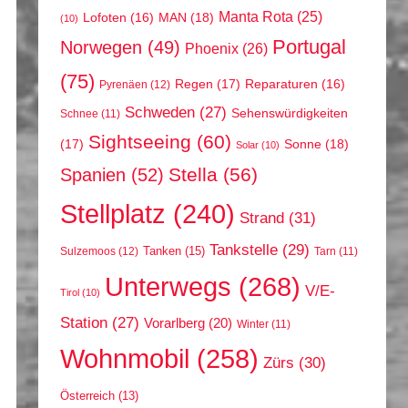
Manta Rota
(25)
MAN
(18)
Lofoten
(16)
(10)
Portugal
Norwegen
(49)
Phoenix
(26)
(75)
Regen
(17)
Reparaturen
(16)
Pyrenäen
(12)
Schweden
(27)
Sehenswürdigkeiten
Schnee
(11)
Sightseeing
(60)
(17)
Sonne
(18)
Solar
(10)
Stella
(56)
Spanien
(52)
Stellplatz
(240)
Strand
(31)
Tankstelle
(29)
Tanken
(15)
Sulzemoos
(12)
Tarn
(11)
Unterwegs
(268)
V/E-
Tirol
(10)
Station
(27)
Vorarlberg
(20)
Winter
(11)
Wohnmobil
(258)
Zürs
(30)
Österreich
(13)