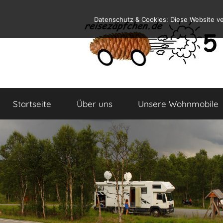
Zum
Datenschutz & Cookies: Diese Website v
Inhalt
springen
Reiseblog
Reisen
und
Startseite
Über uns
Unsere Wohnmobile
Leben
im
Wohnmobil