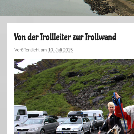
Von der Trollleiter zur Trollwand
Veröffentlicht am
10. Juli 2015
v
o
n
M
a
r
k
u
s