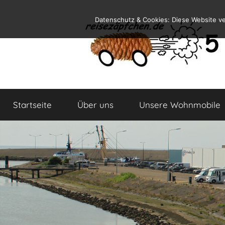
Zum
Datenschutz & Cookies: Diese Website v
Inhalt
springen
Reiseblog
Reisen
und
Startseite
Über uns
Unsere Wohnmobile
Leben
im
Wohnmobil