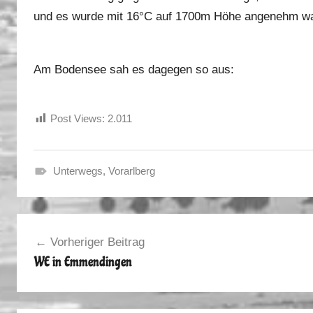
und es wurde mit 16°C auf 1700m Höhe angenehm w
Am Bodensee sah es dagegen so aus:
Post Views:
2.011
Unterwegs
,
Vorarlberg
H
e
Beitragsnavigation
r
Vorheriger Beitrag
b
WE in Emmendingen
s
t
2