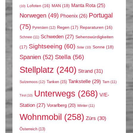
Manta Rota
(25)
MAN
(18)
Lofoten
(16)
(10)
Portugal
Norwegen
(49)
Phoenix
(26)
(75)
Regen
(17)
Reparaturen
(16)
Pyrenäen
(12)
Schweden
(27)
Sehenswürdigkeiten
Schnee
(11)
Sightseeing
(60)
(17)
Sonne
(18)
Solar
(10)
Stella
(56)
Spanien
(52)
Stellplatz
(240)
Strand
(31)
Tankstelle
(29)
Tanken
(15)
Sulzemoos
(12)
Tarn
(11)
Unterwegs
(268)
V/E-
Tirol
(10)
Station
(27)
Vorarlberg
(20)
Winter
(11)
Wohnmobil
(258)
Zürs
(30)
Österreich
(13)