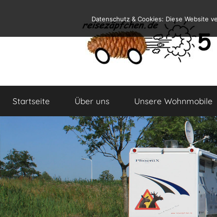
Zum
Datenschutz & Cookies: Diese Website v
Inhalt
springen
Reiseblog
Reisen
und
Startseite
Über uns
Unsere Wohnmobile
Leben
im
Wohnmobil