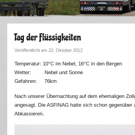
Tag der Flüssigkeiten
Veröffentlicht am
22. Oktober 2012
v
o
Temperatur: 10°C im Nebel, 16°C in den Bergen
n
Wetter: Nebel und Sonne
M
Gefahren: 76km
a
r
Nach unserer Übernachtung auf dem ehemaligen Zollge
k
angesagt. Die ASFINAG hatte sich schon gegenüber an 
u
s
Abkassieren.