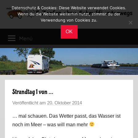
Zum
Datenschutz & Cookies: Diese Website verwendet Cookies.
Inhalt
Wenn du die Website weiterhin nutzt, stimmst du der
Verwendung von Cookies zu.
springen
Reiseblog
Reisen
OK
und
Menü
Leben
im
Wohnmobil
Strandtag 1 von …
Veröffentlicht am
20. Oktober 2014
v
o
… mal schauen. Das Wetter passt, das Wasser ist
n
noch im Meer – was will man mehr
M
a