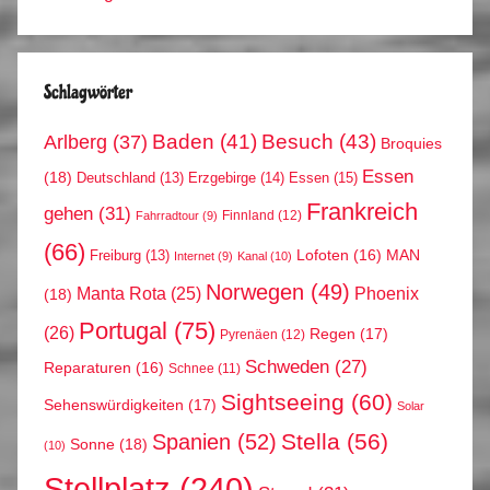
Schlagwörter
Arlberg
(37)
Baden
(41)
Besuch
(43)
Broquies
Essen
(18)
Erzgebirge
(14)
Essen
(15)
Deutschland
(13)
Frankreich
gehen
(31)
Finnland
(12)
Fahrradtour
(9)
(66)
MAN
Lofoten
(16)
Freiburg
(13)
Internet
(9)
Kanal
(10)
Norwegen
(49)
Phoenix
Manta Rota
(25)
(18)
Portugal
(75)
(26)
Regen
(17)
Pyrenäen
(12)
Schweden
(27)
Reparaturen
(16)
Schnee
(11)
Sightseeing
(60)
Sehenswürdigkeiten
(17)
Solar
Stella
(56)
Spanien
(52)
Sonne
(18)
(10)
Stellplatz
(240)