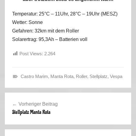
Temperatur: 25°C – 11Uhr, 28°C – 19Uhr (MESZ)
Wetter: Sonne
Gefahren: 32km mit dem Roller
Solarertrag: 95,3Ah – Batterien voll
Post Views:
2.264
Castro Marim
,
Manta Rota
,
Roller
,
Stellplatz
,
Vespa
H
e
Beitragsnavigation
r
Vorheriger Beitrag
b
Stellplatz Manta Rota
s
t
2