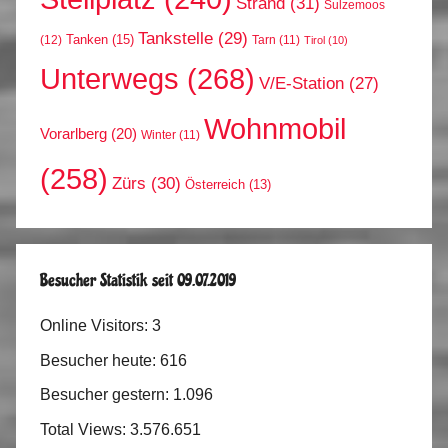
Strand
(31)
Sulzemoos
Tankstelle
(29)
Tanken
(15)
(12)
Tarn
(11)
Tirol
(10)
Unterwegs
(268)
V/E-Station
(27)
Wohnmobil
Vorarlberg
(20)
Winter
(11)
(258)
Zürs
(30)
Österreich
(13)
Besucher Statistik seit 09.07.2019
Online Visitors:
3
Besucher heute:
616
Besucher gestern:
1.096
Total Views:
3.576.651