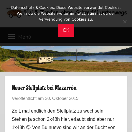
Zum
Datenschutz & Cookies: Diese Website verwendet Cookies.
Inhalt
Wenn du die Website weiterhin nutzt, stimmst du der
Verwendung von Cookies zu.
springen
Reiseblog
Reisen
OK
und
Menü
Leben
im
Wohnmobil
Neuer Stellplatz bei Mazarrón
Veröffentlicht am
30. Oktober 2019
v
o
Zeit, mal endlich den Stellplatz zu wechseln.
n
Stehen ja schon 2x48h hier, erlaubt sind aber nur
M
1x48h 😉 Von Bulnuevo sind wir an der Bucht von
a