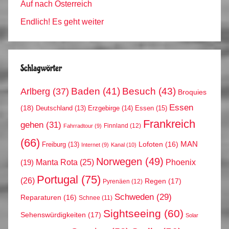
Auf nach Österreich
Endlich! Es geht weiter
Schlagwörter
Arlberg
(37)
Baden
(41)
Besuch
(43)
Broquies
Essen
(18)
Erzgebirge
(14)
Essen
(15)
Deutschland
(13)
Frankreich
gehen
(31)
Finnland
(12)
Fahrradtour
(9)
(66)
MAN
Lofoten
(16)
Freiburg
(13)
Internet
(9)
Kanal
(10)
Norwegen
(49)
Phoenix
Manta Rota
(25)
(19)
Portugal
(75)
(26)
Regen
(17)
Pyrenäen
(12)
Schweden
(29)
Reparaturen
(16)
Schnee
(11)
Sightseeing
(60)
Sehenswürdigkeiten
(17)
Solar