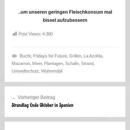
..um unseren geringen Fleischkonsum mal
bissel aufzubessern
Post Views:
4.380
Bucht
,
Fridays for Future
,
Grillen
,
La Azohia
,
H
Mazarron
,
Meer
,
Plantagen
,
Schafe
,
Strand
,
e
Umweltschutz
,
Wohnmobil
r
b
Beitragsnavigation
s
Vorheriger Beitrag
t
Strandtag Ende Oktober in Spanien
t
o
u