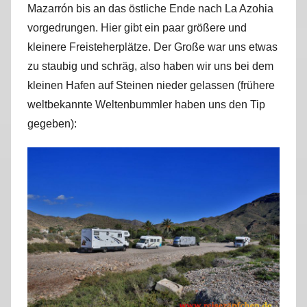
Mazarrón bis an das östliche Ende nach La Azohia
r
vorgedrungen. Hier gibt ein paar größere und
k
u
kleinere Freisteherplätze. Der Große war uns etwas
s
zu staubig und schräg, also haben wir uns bei dem
kleinen Hafen auf Steinen nieder gelassen (frühere
weltbekannte Weltenbummler haben uns den Tip
gegeben):