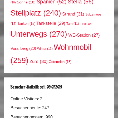
Stella
(56)
Spanien
(52)
Sonne
(18)
(10)
Stellplatz
(240)
Strand
(31)
Sulzemoos
Tankstelle
(29)
Tanken
(15)
(12)
Tarn
(11)
Tirol
(10)
Unterwegs
(270)
V/E-Station
(27)
Wohnmobil
Vorarlberg
(20)
Winter
(11)
(259)
Zürs
(30)
Österreich
(13)
Besucher Statistik seit 09.07.2019
Online Visitors:
2
Besucher heute:
247
Besucher gestern:
990