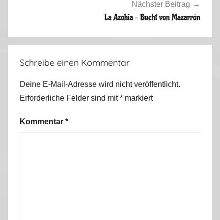
r
Nächster Beitrag
2
La Azohia – Bucht von Mazarrón
0
1
9
Schreibe einen Kommentar
Deine E-Mail-Adresse wird nicht veröffentlicht.
Erforderliche Felder sind mit
*
markiert
Kommentar
*