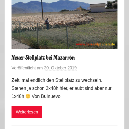
Neuer Stellplatz bei Mazarrón
Veröffentlicht am
30. Oktober 2019
v
o
Zeit, mal endlich den Stellplatz zu wechseln.
n
Stehen ja schon 2x48h hier, erlaubt sind aber nur
M
1x48h
Von Bulnuevo
a
r
Weiterlesen
k
u
s