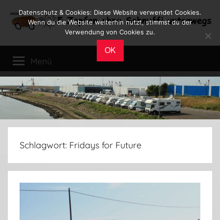
Zum
Datenschutz & Cookies: Diese Website verwendet Cookies.
Inhalt
Wenn du die Website weiterhin nutzt, stimmst du der
Verwendung von Cookies zu.
springen
Reiseblog
Reisen
OK
und
Menü
Leben
im
Wohnmobil
Schlagwort:
Fridays for Future