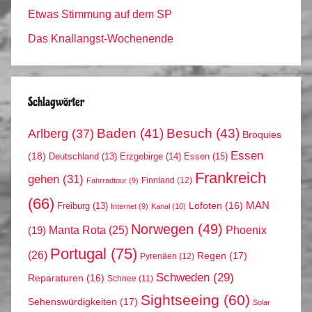
Etwas Stimmung auf dem SP
Das Knallangst-Wochenende
Schlagwörter
Arlberg
(37)
Baden
(41)
Besuch
(43)
Broquies
Essen
(18)
Erzgebirge
(14)
Essen
(15)
Deutschland
(13)
Frankreich
gehen
(31)
Finnland
(12)
Fahrradtour
(9)
(66)
MAN
Lofoten
(16)
Freiburg
(13)
Internet
(9)
Kanal
(10)
Norwegen
(49)
Phoenix
Manta Rota
(25)
(19)
Portugal
(75)
(26)
Regen
(17)
Pyrenäen
(12)
Schweden
(29)
Reparaturen
(16)
Schnee
(11)
Sightseeing
(60)
Sehenswürdigkeiten
(17)
Solar