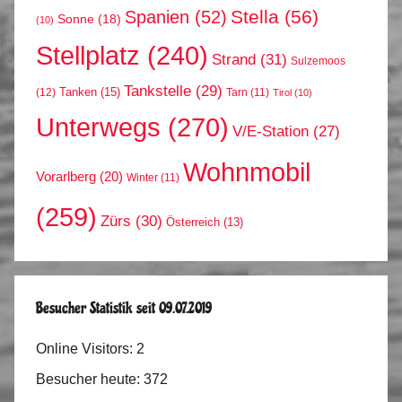
Stella
(56)
Spanien
(52)
Sonne
(18)
(10)
Stellplatz
(240)
Strand
(31)
Sulzemoos
Tankstelle
(29)
Tanken
(15)
(12)
Tarn
(11)
Tirol
(10)
Unterwegs
(270)
V/E-Station
(27)
Wohnmobil
Vorarlberg
(20)
Winter
(11)
(259)
Zürs
(30)
Österreich
(13)
Besucher Statistik seit 09.07.2019
Online Visitors:
2
Besucher heute:
372