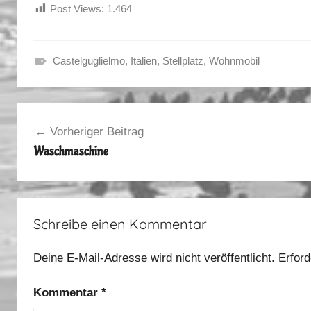
Post Views:
1.464
Castelguglielmo
,
Italien
,
Stellplatz
,
Wohnmobil
F
r
Beitragsnavigation
ü
Vorheriger Beitrag
h
Waschmaschine
l
i
n
g
Schreibe einen Kommentar
2
0
Deine E-Mail-Adresse wird nicht veröffentlicht.
Erford
1
3
Kommentar
*