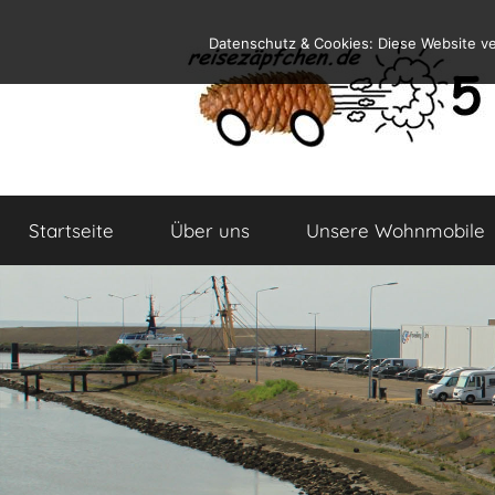
Zum
Datenschutz & Cookies: Diese Website v
Inhalt
springen
Reiseblog
Reisen
und
Startseite
Über uns
Unsere Wohnmobile
Leben
im
Wohnmobil