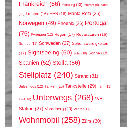
Frankreich
(66)
Freiburg
(13)
Internet
(9)
Kanal
Manta Rota
(25)
MAN
(18)
Lofoten
(16)
(10)
Portugal
Norwegen
(49)
Phoenix
(26)
(75)
Regen
(17)
Reparaturen
(16)
Pyrenäen
(12)
Schweden
(27)
Sehenswürdigkeiten
Schnee
(11)
Sightseeing
(60)
(17)
Sonne
(18)
Solar
(10)
Stella
(56)
Spanien
(52)
Stellplatz
(240)
Strand
(31)
Tankstelle
(29)
Tanken
(15)
Sulzemoos
(12)
Tarn
(11)
Unterwegs
(268)
V/E-
Tirol
(10)
Station
(27)
Vorarlberg
(20)
Winter
(11)
Wohnmobil
(258)
Zürs
(30)