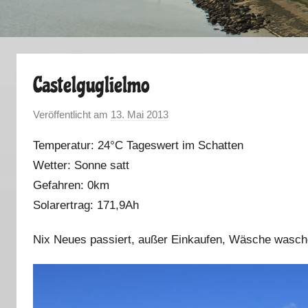
Castelguglielmo
Veröffentlicht am
13. Mai 2013
v
o
Temperatur: 24°C Tageswert im Schatten
n
Wetter: Sonne satt
M
Gefahren: 0km
a
r
Solarertrag: 171,9Ah
k
Nix Neues passiert, außer Einkaufen, Wäsche was
u
s