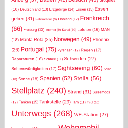
Broquies
Essen
(18)
Erzgebirge
(14)
Essen
(15)
Deutschland
(13)
Frankreich
gehen
(31)
Finnland
(12)
Fahrradtour
(9)
(66)
MAN
Lofoten
(16)
Freiburg
(13)
Internet
(9)
Kanal
(10)
Norwegen
(49)
Phoenix
Manta Rota
(25)
(18)
Portugal
(75)
(26)
Regen
(17)
Pyrenäen
(12)
Schweden
(27)
Reparaturen
(16)
Schnee
(11)
Sightseeing
(60)
Sehenswürdigkeiten
(17)
Solar
Stella
(56)
Spanien
(52)
Sonne
(18)
(10)
Stellplatz
(240)
Strand
(31)
Sulzemoos
Tankstelle
(29)
Tanken
(15)
(12)
Tarn
(11)
Tirol
(10)
Unterwegs
(268)
V/E-Station
(27)
Wohnmobil