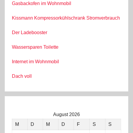
Gasbackofen im Wohnmobil
Kissmann Kompressorkühlschrank Stromverbrauch
Der Ladebooster
Wassersparen Toilette
Internet im Wohnmobil
Dach voll
August 2026
M
D
M
D
F
S
S