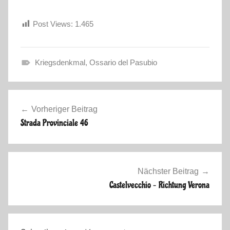
Post Views:
1.465
Kriegsdenkmal
,
Ossario del Pasubio
F
r
Beitragsnavigation
ü
Vorheriger Beitrag
h
Strada Provinciale 46
l
i
n
g
Nächster Beitrag
2
Castelvecchio – Richtung Verona
0
1
3