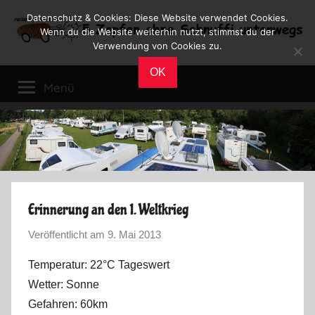
Zum
Datenschutz & Cookies: Diese Website verwendet Cookies.
Inhalt
Wenn du die Website weiterhin nutzt, stimmst du der
Verwendung von Cookies zu.
springen
Reiseblog
Reisen
OK
und
Menü
Leben
im
Wohnmobil
Erinnerung an den 1. Weltkrieg
Veröffentlicht am
9. Mai 2013
v
o
Temperatur: 22°C Tageswert
n
Wetter: Sonne
M
Gefahren: 60km
a