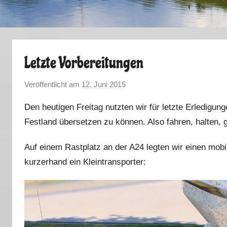
Letzte Vorbereitungen
Veröffentlicht am
12. Juni 2015
v
o
Den heutigen Freitag nutzten wir für letzte Erledigu
n
Festland übersetzen zu können. Also fahren, halten, 
M
a
Auf einem Rastplatz an der A24 legten wir einen mobi
r
kurzerhand ein Kleintransporter:
k
u
s