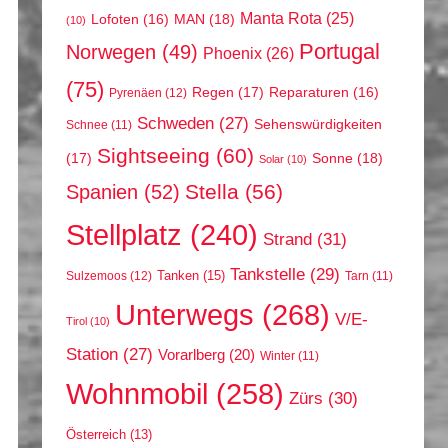
Manta Rota
(25)
MAN
(18)
Lofoten
(16)
(10)
Portugal
Norwegen
(49)
Phoenix
(26)
(75)
Regen
(17)
Reparaturen
(16)
Pyrenäen
(12)
Schweden
(27)
Sehenswürdigkeiten
Schnee
(11)
Sightseeing
(60)
(17)
Sonne
(18)
Solar
(10)
Stella
(56)
Spanien
(52)
Stellplatz
(240)
Strand
(31)
Tankstelle
(29)
Tanken
(15)
Sulzemoos
(12)
Tarn
(11)
Unterwegs
(268)
V/E-
Tirol
(10)
Station
(27)
Vorarlberg
(20)
Winter
(11)
Wohnmobil
(258)
Zürs
(30)
Österreich
(13)