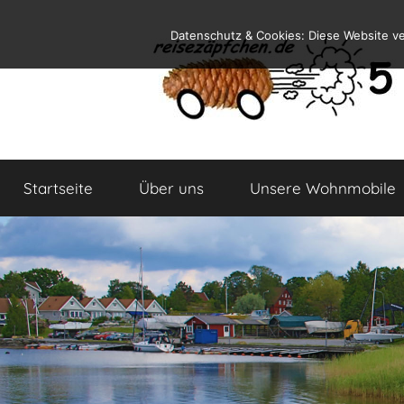
Zum
Datenschutz & Cookies: Diese Website v
Inhalt
springen
Reiseblog
Reisen
und
Startseite
Über uns
Unsere Wohnmobile
Leben
im
Wohnmobil