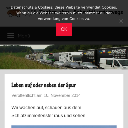
Zum
Datenschutz & Cookies: Diese Website verwendet Cookies.
Inhalt
Wenn du die Website weiterhin nutzt, stimmst du der
Verwendung von Cookies zu.
springen
Reiseblog
Reisen
OK
und
Menü
Leben
im
Wohnmobil
Leben auf oder neben der Spur
Veröffentlicht am
10. November 2014
v
o
Wir wachen auf, schauen aus dem
n
Schlafzimmerfenster raus und sehen:
M
a