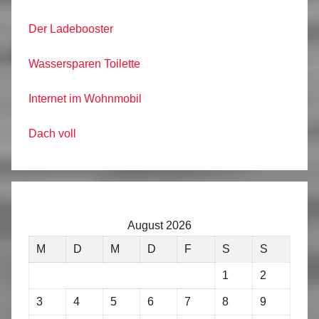
Der Ladebooster
Wassersparen Toilette
Internet im Wohnmobil
Dach voll
August 2026
M
D
M
D
F
S
S
1
2
3
4
5
6
7
8
9