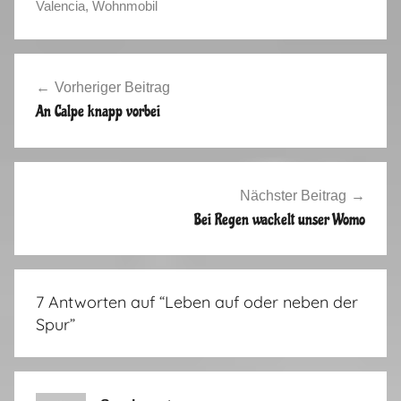
H
Valencia
,
Wohnmobil
e
r
Beitragsnavigation
b
Vorheriger Beitrag
s
An Calpe knapp vorbei
t
2
0
1
Nächster Beitrag
4
Bei Regen wackelt unser Womo
,
V
i
7 Antworten auf “
Leben auf oder neben der
d
Spur
”
e
o
s