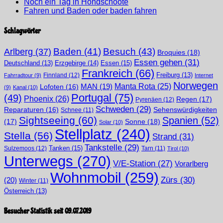
Noch ein Tag in Hondschoote
Fahren und Baden oder baden fahren
Schlagwörter
Arlberg
(37)
Baden
(41)
Besuch
(43)
Broquies
(18)
Essen gehen
(31)
Erzgebirge
(14)
Essen
(15)
Deutschland
(13)
Frankreich
(66)
Finnland
(12)
Freiburg
(13)
Fahrradtour
(9)
Internet
Norwegen
Manta Rota
(25)
MAN
(19)
Lofoten
(16)
(9)
Kanal
(10)
Portugal
(75)
(49)
Phoenix
(26)
Regen
(17)
Pyrenäen
(12)
Schweden
(29)
Sehenswürdigkeiten
Reparaturen
(16)
Schnee
(11)
Sightseeing
(60)
Spanien
(52)
(17)
Sonne
(18)
Solar
(10)
Stellplatz
(240)
Stella
(56)
Strand
(31)
Tankstelle
(29)
Tanken
(15)
Sulzemoos
(12)
Tarn
(11)
Tirol
(10)
Unterwegs
(270)
V/E-Station
(27)
Vorarlberg
Wohnmobil
(259)
Zürs
(30)
(20)
Winter
(11)
Österreich
(13)
Besucher Statistik seit 09.07.2019