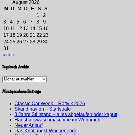
August 2026
M
D
M
D
F
S
S
1
2
3
4
5
6
7
8
9
10
11
12
13
14
15
16
17
18
19
20
21
22
23
24
25
26
27
28
29
30
31
« Juli
Tagebuch Archiv
Tagebuch
Archiv
Meistgesehene Beiträge
Classic Car Week – Rättvik 2026
Skandinavien – Startstrafe
3 Jahre Stillstand – alles abgelaufen oder kaputt
Haushaltswaschmaschine im Wohnmobil
Neuer Anlauf
Das Knallangst-Wochenende