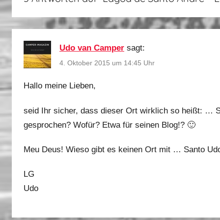
a
i
n
Udo van Camper
sagt:
,
P
4. Oktober 2015 um 14:45 Uhr
o
Hallo meine Lieben,
r
t
seid Ihr sicher, dass dieser Ort wirklich so heißt: … 
u
gesprochen? Wofür? Etwa für seinen Blog!? 🙂
g
a
Meu Deus! Wieso gibt es keinen Ort mit … Santo Udo? 
l
2
LG
0
Udo
1
5