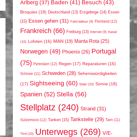
Arlberg
(37)
Baden
(41)
Besuch
(43)
Broquies
(18)
Erzgebirge
(14)
Essen
Deutschland
(13)
Essen gehen
(31)
(15)
Finnland
(12)
Fahrradtour
(9)
Frankreich
(66)
Freiburg
(13)
Internet
(9)
Kanal
Manta Rota
(25)
MAN
(19)
Lofoten
(16)
(10)
Portugal
Norwegen
(49)
Phoenix
(26)
(75)
Regen
(17)
Reparaturen
(16)
Pyrenäen
(12)
Schweden
(28)
Sehenswürdigkeiten
Schnee
(11)
Sightseeing
(60)
(17)
Sonne
(18)
Solar
(10)
Stella
(56)
Spanien
(52)
Stellplatz
(240)
Strand
(31)
Tankstelle
(29)
Tanken
(15)
Sulzemoos
(12)
Tarn
(11)
Unterwegs
(269)
V/E-
Tirol
(10)