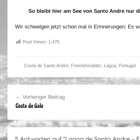
So bleibt hier am See von Santo Andre nur 
Wir schwelgen jetzt schon mal in Erinnerungen: Es w
Post Views:
1.470
Costa de Santo Andre
,
Freisteherplatz
,
Lagoa
,
Portugal
F
r
Beitragsnavigation
a
Vorheriger Beitrag
n
Costa de Galé
c
e
,
S
5 Antworten auf “
Lagoa de Santo Andre – E
p