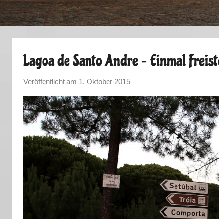
Lagoa de Santo Andre – Einmal Freis
Veröffentlicht am
1. Oktober 2015
v
o
n
M
a
r
k
u
s