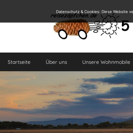
Zum
Datenschutz & Cookies: Diese Website v
Inhalt
springen
Reiseblog
Reisen
und
Startseite
Über uns
Unsere Wohnmobile
Leben
im
Wohnmobil