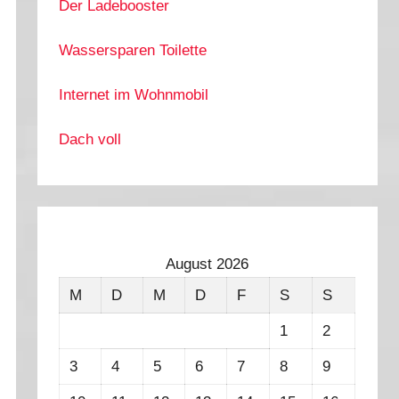
Der Ladebooster
Wassersparen Toilette
Internet im Wohnmobil
Dach voll
August 2026
M
D
M
D
F
S
S
1
2
3
4
5
6
7
8
9