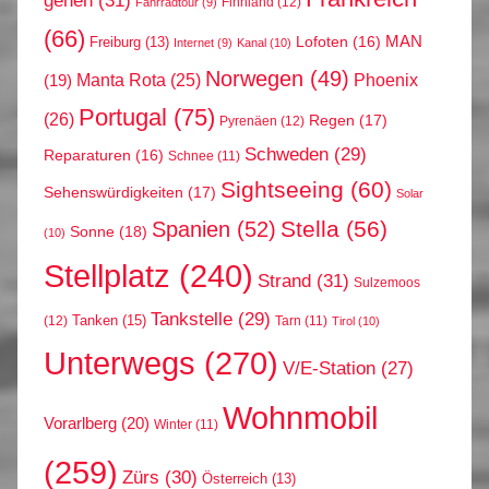
gehen
(31)
Finnland
(12)
Fahrradtour
(9)
(66)
MAN
Lofoten
(16)
Freiburg
(13)
Internet
(9)
Kanal
(10)
Norwegen
(49)
Phoenix
Manta Rota
(25)
(19)
Portugal
(75)
(26)
Regen
(17)
Pyrenäen
(12)
Schweden
(29)
Reparaturen
(16)
Schnee
(11)
Sightseeing
(60)
Sehenswürdigkeiten
(17)
Solar
Stella
(56)
Spanien
(52)
Sonne
(18)
(10)
Stellplatz
(240)
Strand
(31)
Sulzemoos
Tankstelle
(29)
Tanken
(15)
(12)
Tarn
(11)
Tirol
(10)
Unterwegs
(270)
V/E-Station
(27)
Wohnmobil
Vorarlberg
(20)
Winter
(11)
(259)
Zürs
(30)
Österreich
(13)