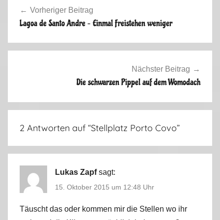
n
Vorheriger Beitrag
c
Lagoa de Santo Andre – Einmal Freistehen weniger
e
,
S
p
Nächster Beitrag
a
Die schwarzen Pippel auf dem Womodach
i
n
,
2 Antworten auf “
Stellplatz Porto Covo
”
P
o
r
t
Lukas Zapf
sagt:
u
15. Oktober 2015 um 12:48 Uhr
g
a
Täuscht das oder kommen mir die Stellen wo ihr