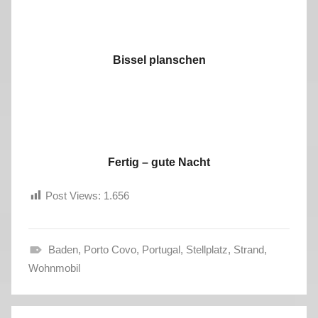
Bissel planschen
Fertig – gute Nacht
Post Views:
1.656
Baden
,
Porto Covo
,
Portugal
,
Stellplatz
,
Strand
,
F
Wohnmobil
r
a
Beitragsnavigation