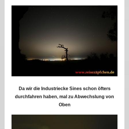
r
k
u
s
Da wir die Industriecke Sines schon öfters
durchfahren haben, mal zu Abwechslung von
Oben