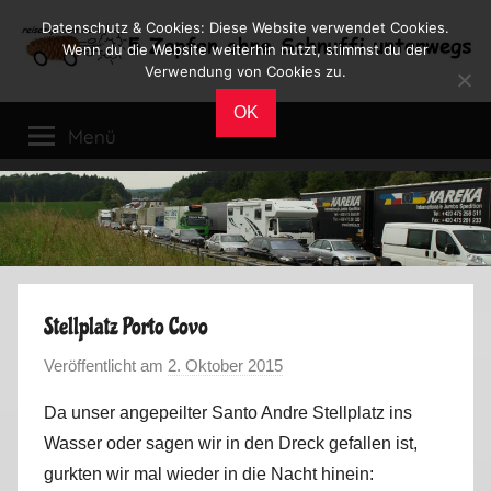
Zum
Datenschutz & Cookies: Diese Website verwendet Cookies.
Inhalt
Wenn du die Website weiterhin nutzt, stimmst du der
Verwendung von Cookies zu.
springen
Reiseblog
Reisen
OK
und
Menü
Leben
im
Wohnmobil
Stellplatz Porto Covo
Veröffentlicht am
2. Oktober 2015
v
o
Da unser angepeilter Santo Andre Stellplatz ins
n
Wasser oder sagen wir in den Dreck gefallen ist,
M
gurkten wir mal wieder in die Nacht hinein:
a