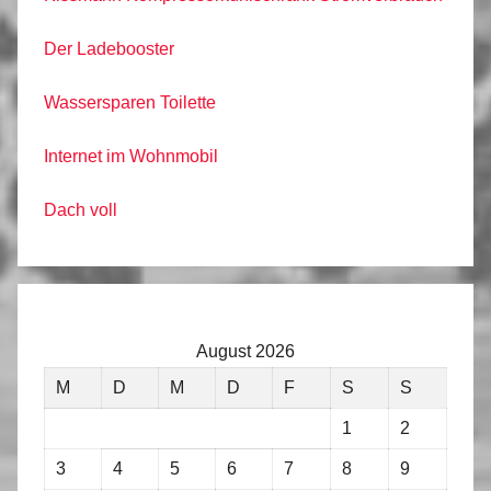
Der Ladebooster
Wassersparen Toilette
Internet im Wohnmobil
Dach voll
August 2026
M
D
M
D
F
S
S
1
2
3
4
5
6
7
8
9