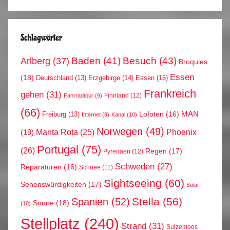
Schlagwörter
Arlberg
(37)
Baden
(41)
Besuch
(43)
Broquies
Essen
(18)
Erzgebirge
(14)
Essen
(15)
Deutschland
(13)
Frankreich
gehen
(31)
Finnland
(12)
Fahrradtour
(9)
(66)
MAN
Lofoten
(16)
Freiburg
(13)
Internet
(9)
Kanal
(10)
Norwegen
(49)
Phoenix
Manta Rota
(25)
(19)
Portugal
(75)
(26)
Regen
(17)
Pyrenäen
(12)
Schweden
(27)
Reparaturen
(16)
Schnee
(11)
Sightseeing
(60)
Sehenswürdigkeiten
(17)
Solar
Stella
(56)
Spanien
(52)
Sonne
(18)
(10)
Stellplatz
(240)
Strand
(31)
Sulzemoos