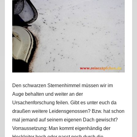
r
k
u
s
Den schwarzen Sternenhimmel müssen wir im
Auge behalten und weiter an der
Ursachenforschung feilen. Gibt es unter euch da
draußen weitere Leidensgenossen? Bzw. hat schon
mal jemand auf seinem eigenen Dach gewischt?
Vorraussetzung: Man kommt eigenhändig der
Heckleiter hoch oder passt noch durch die