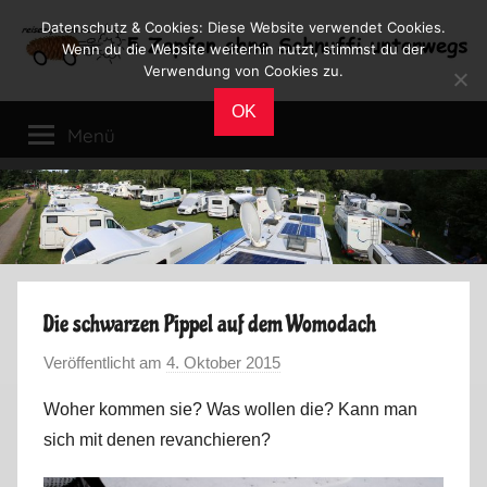
Zum
Datenschutz & Cookies: Diese Website verwendet Cookies.
Inhalt
Wenn du die Website weiterhin nutzt, stimmst du der
Verwendung von Cookies zu.
springen
Reiseblog
Reisen
OK
und
Menü
Leben
im
Wohnmobil
Die schwarzen Pippel auf dem Womodach
Veröffentlicht am
4. Oktober 2015
v
o
Woher kommen sie? Was wollen die? Kann man
n
sich mit denen revanchieren?
M
a