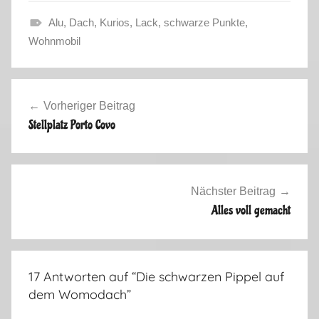
Alu
,
Dach
,
Kurios
,
Lack
,
schwarze Punkte
,
K
Wohnmobil
u
r
Beitragsnavigation
i
Vorheriger Beitrag
o
Stellplatz Porto Covo
s
e
s
,
Nächster Beitrag
U
Alles voll gemacht
n
s
e
17 Antworten auf “
Die schwarzen Pippel auf
r
dem Womodach
”
W
o