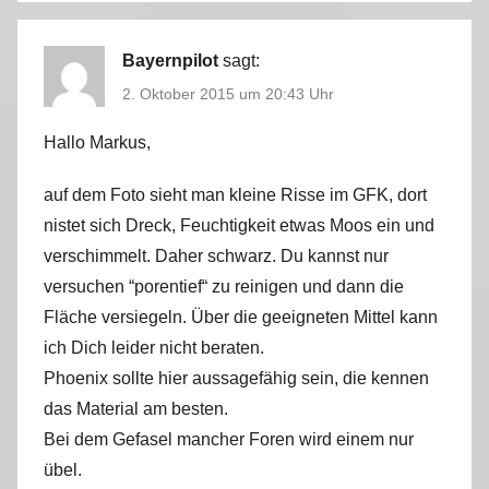
h
n
Bayernpilot
sagt:
m
2. Oktober 2015 um 20:43 Uhr
o
b
Hallo Markus,
i
auf dem Foto sieht man kleine Risse im GFK, dort
l
nistet sich Dreck, Feuchtigkeit etwas Moos ein und
verschimmelt. Daher schwarz. Du kannst nur
versuchen “porentief“ zu reinigen und dann die
Fläche versiegeln. Über die geeigneten Mittel kann
ich Dich leider nicht beraten.
Phoenix sollte hier aussagefähig sein, die kennen
das Material am besten.
Bei dem Gefasel mancher Foren wird einem nur
übel.