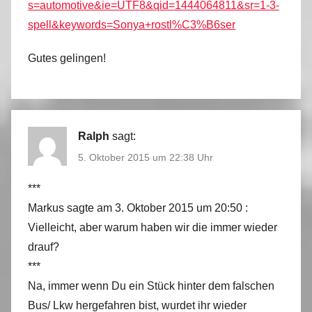
s=automotive&ie=UTF8&qid=1444064811&sr=1-3-
spell&keywords=Sonya+rostl%C3%B6ser
Gutes gelingen!
Ralph
sagt:
5. Oktober 2015 um 22:38 Uhr
***
Markus sagte am 3. Oktober 2015 um 20:50 :
Vielleicht, aber warum haben wir die immer wieder
drauf?
***
Na, immer wenn Du ein Stück hinter dem falschen
Bus/ Lkw hergefahren bist, wurdet ihr wieder