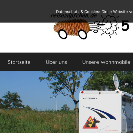
Zum
Datenschutz & Cookies: Diese Website v
Inhalt
springen
Reiseblog
Reisen
und
Startseite
Über uns
Unsere Wohnmobile
Leben
im
Wohnmobil