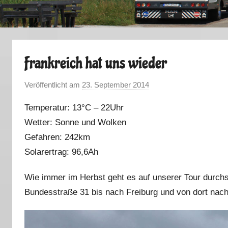
Frankreich hat uns wieder
Veröffentlicht am
23. September 2014
v
o
Temperatur: 13°C – 22Uhr
n
Wetter: Sonne und Wolken
M
Gefahren: 242km
a
r
Solarertrag: 96,6Ah
k
Wie immer im Herbst geht es auf unserer Tour durchs
u
s
Bundesstraße 31 bis nach Freiburg und von dort nach