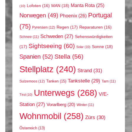
Manta Rota
(25)
MAN
(18)
Lofoten
(16)
(10)
Portugal
Norwegen
(49)
Phoenix
(26)
(75)
Regen
(17)
Reparaturen
(16)
Pyrenäen
(12)
Schweden
(27)
Sehenswürdigkeiten
Schnee
(11)
Sightseeing
(60)
(17)
Sonne
(18)
Solar
(10)
Stella
(56)
Spanien
(52)
Stellplatz
(240)
Strand
(31)
Tankstelle
(29)
Tanken
(15)
Sulzemoos
(12)
Tarn
(11)
Unterwegs
(268)
V/E-
Tirol
(10)
Station
(27)
Vorarlberg
(20)
Winter
(11)
Wohnmobil
(258)
Zürs
(30)
Österreich
(13)