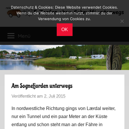
Zum
Datenschutz & Cookies: Diese Website verwendet Cookies.
Inhalt
Wenn du die Website weiterhin nutzt, stimmst du der
Verwendung von Cookies zu.
springen
Reiseblog
Reisen
OK
und
Menü
Leben
im
Wohnmobil
Am Sognefjorden unterwegs
Veröffentlicht am
2. Juli 2015
v
o
In nordwestliche Richtung gings von Lærdal weiter,
n
nur ein Tunnel und ein paar Meter an der Küste
M
entlang und schon steht man an der Fähre in
a