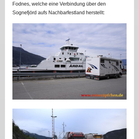
Fodnes, welche eine Verbindung über den
r
Sognefjörd aufs Nachbarfestland herstellt:
k
u
s