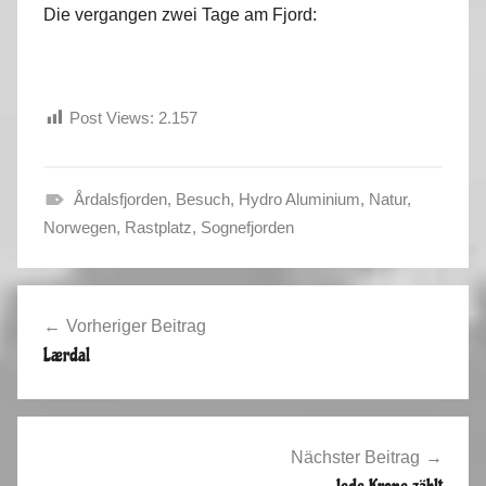
Die vergangen zwei Tage am Fjord:
Post Views:
2.157
Årdalsfjorden
,
Besuch
,
Hydro Aluminium
,
Natur
,
S
Norwegen
,
Rastplatz
,
Sognefjorden
o
m
Beitragsnavigation
m
Vorheriger Beitrag
e
Lærdal
r
2
0
1
Nächster Beitrag
5