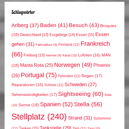
Schlagwörter
Arlberg
(37)
Baden
(41)
Besuch
(43)
Broquies
Essen
(18)
Erzgebirge
(14)
Essen
(15)
Deutschland
(13)
Frankreich
gehen
(31)
Finnland
(12)
Fahrradtour
(9)
(66)
MAN
Lofoten
(16)
Freiburg
(13)
Internet
(9)
Kanal
(10)
Norwegen
(49)
Phoenix
Manta Rota
(25)
(18)
Portugal
(75)
(26)
Regen
(17)
Pyrenäen
(12)
Schweden
(27)
Reparaturen
(16)
Schnee
(11)
Sightseeing
(60)
Sehenswürdigkeiten
(17)
Solar
Stella
(56)
Spanien
(52)
Sonne
(18)
(10)
Stellplatz
(240)
Strand
(31)
Sulzemoos
Tankstelle
(29)
Tanken
(15)
(12)
Tarn
(11)
Tirol
(10)