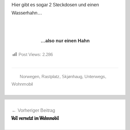
Hier gibt es sogar 2 Steckdosen und einen
Wasserhahn…
…also nur einen Hahn
Post Views:
2.286
Norwegen
,
Rastplatz
,
Skjønhaug
,
Unterwegs
,
S
Wohnmobil
o
m
Beitragsnavigation
m
Vorheriger Beitrag
e
Voll vernetzt im Wohnmobil
r
2