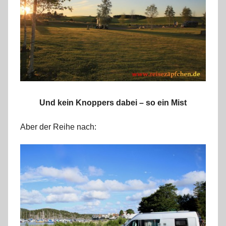
r
k
u
s
Und kein Knoppers dabei – so ein Mist
Aber der Reihe nach: