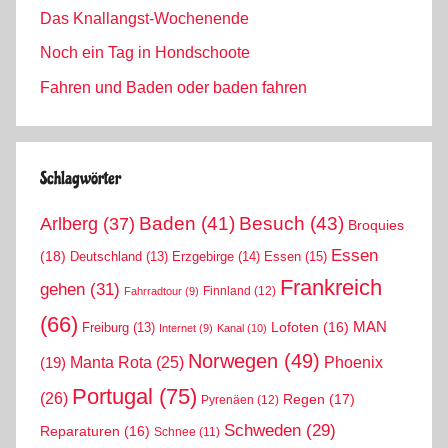
Das Knallangst-Wochenende
Noch ein Tag in Hondschoote
Fahren und Baden oder baden fahren
Schlagwörter
Arlberg
(37)
Baden
(41)
Besuch
(43)
Broquies
Essen
(18)
Erzgebirge
(14)
Essen
(15)
Deutschland
(13)
Frankreich
gehen
(31)
Finnland
(12)
Fahrradtour
(9)
(66)
MAN
Lofoten
(16)
Freiburg
(13)
Internet
(9)
Kanal
(10)
Norwegen
(49)
Phoenix
Manta Rota
(25)
(19)
Portugal
(75)
(26)
Regen
(17)
Pyrenäen
(12)
Schweden
(29)
Reparaturen
(16)
Schnee
(11)