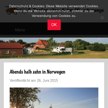
Zum
Datenschutz & Cookies: Diese Website verwendet Cookies.
Inhalt
Wenn du die Website weiterhin nutzt, stimmst du der
Verwendung von Cookies zu.
springen
Reiseblog
Reisen
OK
und
Menü
Leben
im
Wohnmobil
Abends halb zehn in Norwegen
Veröffentlicht am
26. Juni 2015
v
o
n
M
a