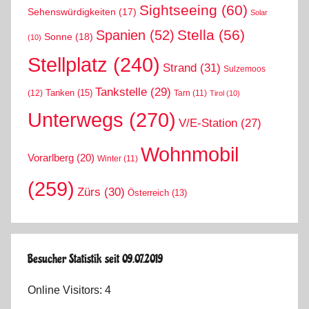
Sightseeing
(60)
Sehenswürdigkeiten
(17)
Solar
Stella
(56)
Spanien
(52)
Sonne
(18)
(10)
Stellplatz
(240)
Strand
(31)
Sulzemoos
Tankstelle
(29)
Tanken
(15)
(12)
Tarn
(11)
Tirol
(10)
Unterwegs
(270)
V/E-Station
(27)
Wohnmobil
Vorarlberg
(20)
Winter
(11)
(259)
Zürs
(30)
Österreich
(13)
Besucher Statistik seit 09.07.2019
Online Visitors:
4