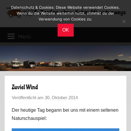
Zum
Datenschutz & Cookies: Diese Website verwendet Cookies.
Inhalt
Wenn du die Website weiterhin nutzt, stimmst du der
Verwendung von Cookies zu.
springen
Reiseblog
Reisen
OK
und
Menü
Leben
im
Wohnmobil
Zuviel Wind
Veröffentlicht am
30. Oktober 2014
v
o
Der heutige Tag begann bei uns mit einem seltenen
n
Naturschauspiel:
M
a