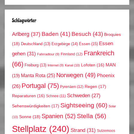
Schlagwörter
Arlberg
(37)
Baden
(41)
Besuch
(43)
Broquies
Essen
(18)
Erzgebirge
(14)
Essen
(15)
Deutschland
(13)
Frankreich
gehen
(31)
Finnland
(12)
Fahrradtour
(9)
(66)
MAN
Lofoten
(16)
Freiburg
(13)
Internet
(9)
Kanal
(10)
Norwegen
(49)
Phoenix
Manta Rota
(25)
(19)
Portugal
(75)
(26)
Regen
(17)
Pyrenäen
(12)
Schweden
(27)
Reparaturen
(16)
Schnee
(11)
Sightseeing
(60)
Sehenswürdigkeiten
(17)
Solar
Stella
(56)
Spanien
(52)
Sonne
(18)
(10)
Stellplatz
(240)
Strand
(31)
Sulzemoos