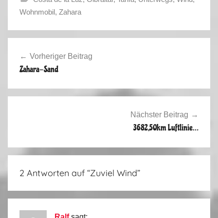
H
Wohnmobil
,
Zahara
e
r
Beitragsnavigation
b
Vorheriger Beitrag
s
Zahara-Sand
t
2
0
1
Nächster Beitrag
4
3682,50km Luftlinie…
2 Antworten auf “
Zuviel Wind
”
Ralf
sagt: