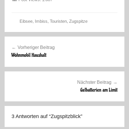
Eibsee
,
Imbiss
,
Touristen
,
Zugspitze
S
o
Beitragsnavigation
m
Vorheriger Beitrag
m
Wohnmobil Haushalt
e
r
2
0
Nächster Beitrag
1
Gelbatterien am Limit
6
3 Antworten auf “
Zugspitzblick
”