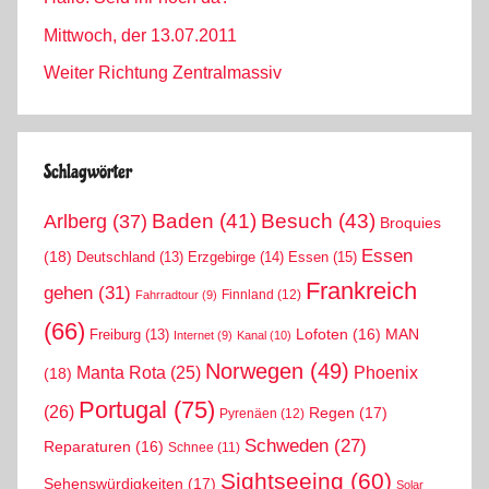
Mittwoch, der 13.07.2011
Weiter Richtung Zentralmassiv
Schlagwörter
Arlberg
(37)
Baden
(41)
Besuch
(43)
Broquies
Essen
(18)
Erzgebirge
(14)
Essen
(15)
Deutschland
(13)
Frankreich
gehen
(31)
Finnland
(12)
Fahrradtour
(9)
(66)
MAN
Lofoten
(16)
Freiburg
(13)
Internet
(9)
Kanal
(10)
Norwegen
(49)
Phoenix
Manta Rota
(25)
(18)
Portugal
(75)
(26)
Regen
(17)
Pyrenäen
(12)
Schweden
(27)
Reparaturen
(16)
Schnee
(11)
Sightseeing
(60)
Sehenswürdigkeiten
(17)
Solar