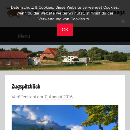
Zum
Datenschutz & Cookies: Diese Website verwendet Cookies.
Inhalt
Wenn du die Website weiterhin nutzt, stimmst du der
Verwendung von Cookies zu.
springen
Reiseblog
Reisen
OK
und
Menü
Leben
im
Wohnmobil
Zugspitzblick
Veröffentlicht am
7. August 2016
v
o
n
M
a