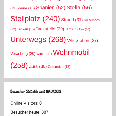
Stella
(56)
Spanien
(52)
Sonne
(18)
(10)
Stellplatz
(240)
Strand
(31)
Sulzemoos
Tankstelle
(29)
Tanken
(15)
(12)
Tarn
(11)
Tirol
(10)
Unterwegs
(268)
V/E-Station
(27)
Wohnmobil
Vorarlberg
(20)
Winter
(11)
(258)
Zürs
(30)
Österreich
(13)
Besucher Statistik seit 09.07.2019
Online Visitors:
0
Besucher heute:
387