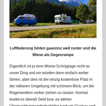
r
k
u
s
Luftfederung hinten gaannnz weit runter und die
Wiese als Gegenrampe
Eigentlich ist ja eine Womo-Schräglage nicht so
unser Ding und wir würden dann einfach weiter
fahren, aber dies ist der einzig kostenlose Platz in
der näheren Umgebung mit schönem Blick, um die
Regenwolken vorbei ziehen zu lassen. Normal
kostet es überall Geld bzw. es stehen
Übernachtungsverbotschilder rund um Grainau und